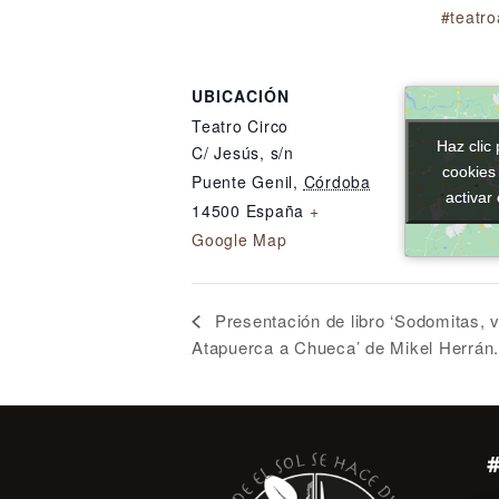
#teatr
UBICACIÓN
Teatro Circo
Haz clic 
Haz clic 
C/ Jesús, s/n
cookies
cookies
Puente Genil
,
Córdoba
activar
activar
14500
España
+
Google Map
Presentación de libro ‘Sodomitas, 
Atapuerca a Chueca’ de Mikel Herrán.