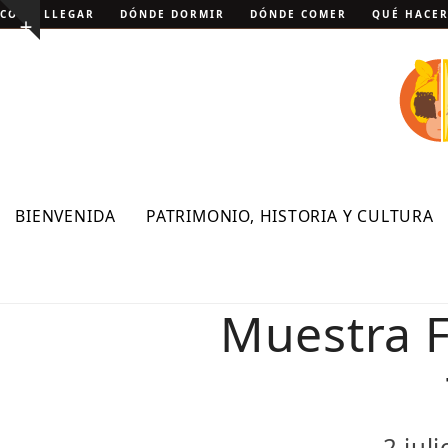
Skip
CÓMO LLEGAR
DÓNDE DORMIR
DÓNDE COMER
QUÉ HACE
Show
to
notice
content
BIENVENIDA
PATRIMONIO, HISTORIA Y CULTURA
Muestra F
2 jul