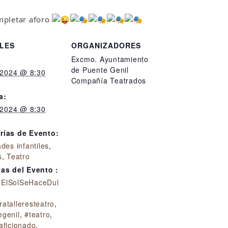
ompletar aforo
LES
ORGANIZADORES
Excmo. Ayuntamiento
de Puente Genil
, 2024 @ 8:30
Compañía Teatrados
a:
, 2024 @ 8:30
rías de Evento:
ades infantiles
,
s
,
Teatro
tas del Evento :
ElSolSeHaceDul
atalleresteatro
,
egenil
,
#teatro
,
aficionado
,