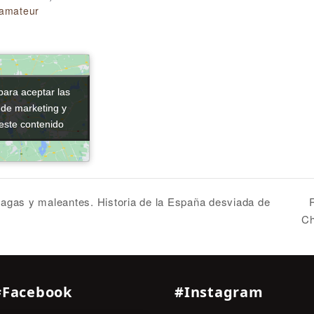
oamateur
para aceptar las
para aceptar las
 de marketing y
 de marketing y
 este contenido
 este contenido
vagas y maleantes. Historia de la España desviada de
Ch
#Facebook
#Instagram