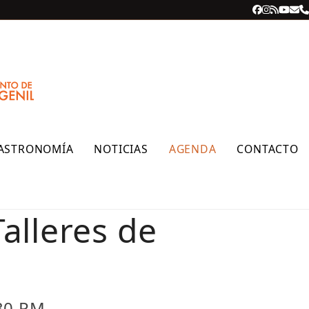
Facebook
Instagra
RSS
YouT
Cor
T
ele
ASTRONOMÍA
NOTICIAS
AGENDA
CONTACTO
alleres de
.
:30 PM