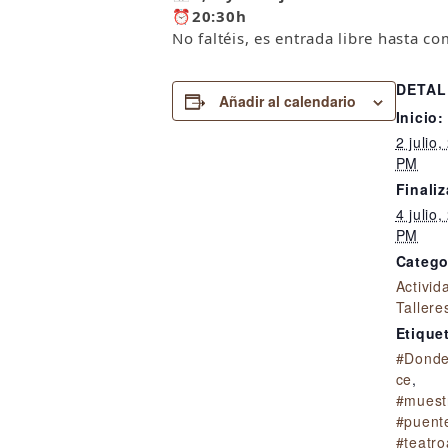
⏰
20:30h
No faltéis, es entrada libre hasta c
DETAL
Añadir al calendario
Inicio:
2 julio
PM
Finaliz
4 julio
PM
Catego
Activid
Tallere
Etique
#Donde
ce
,
#muestr
#puent
#teatro