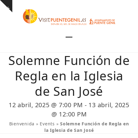
Skip
Show
to
notice
content
Open
Close
mobile
mobile
Solemne Función de
menu
menu
Regla en la Iglesia
de San José
12 abril, 2025 @ 7:00 PM
-
13 abril, 2025
@ 12:00 PM
Bienvenida
»
Events
»
Solemne Función de Regla en
la Iglesia de San José