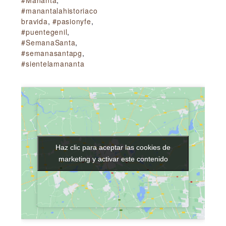
#manantalahistoriaco
bravida
,
#pasionyfe
,
#puentegenil
,
#SemanaSanta
,
#semanasantapg
,
#sientelamananta
Haz clic para aceptar las cookies de
Haz clic para aceptar las cookies de
marketing y activar este contenido
marketing y activar este contenido