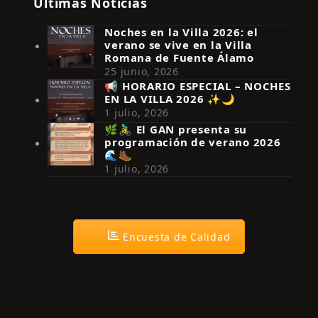
Últimas Noticias
Noches en la Villa 2026: el
verano se vive en la Villa
Romana de Fuente Álamo
25 junio, 2026
📢 HORARIO ESPECIAL – NOCHES
EN LA VILLA 2026 ✨🌙
Síguenos en Instagram
1 julio, 2026
🌿🚴‍♂️ El GAN presenta su
programación de verano 2026
🌊🥾
1 julio, 2026
Encuesta de Calidad