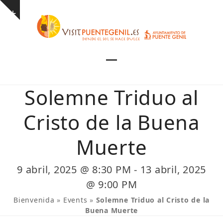
Skip
Show
to
notice
content
Open
Close
mobile
mobile
Solemne Triduo al
menu
menu
Cristo de la Buena
Muerte
9 abril, 2025 @ 8:30 PM
-
13 abril, 2025
@ 9:00 PM
Bienvenida
»
Events
»
Solemne Triduo al Cristo de la
Buena Muerte