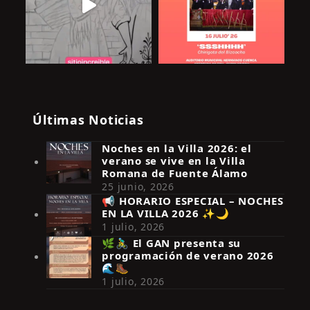
Últimas Noticias
Noches en la Villa 2026: el
verano se vive en la Villa
Romana de Fuente Álamo
25 junio, 2026
📢 HORARIO ESPECIAL – NOCHES
EN LA VILLA 2026 ✨🌙
Síguenos en Instagram
1 julio, 2026
🌿🚴‍♂️ El GAN presenta su
programación de verano 2026
🌊🥾
1 julio, 2026