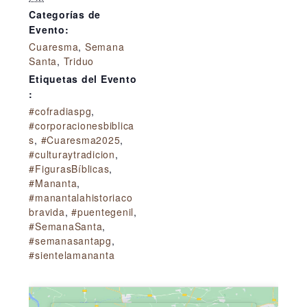
Categorías de
Evento:
Cuaresma
,
Semana
Santa
,
Triduo
Etiquetas del Evento
:
#cofradiaspg
,
#corporacionesbiblica
s
,
#Cuaresma2025
,
#culturaytradicion
,
#FigurasBíblicas
,
#Mananta
,
#manantalahistoriaco
bravida
,
#puentegenil
,
#SemanaSanta
,
#semanasantapg
,
#sientelamananta