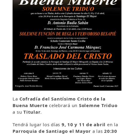
La
Cofradía del Santísimo Cristo de la
Buena Muerte
celebrará un
Solemne Triduo
a su
Titular
.
Tendrá lugar los días
9, 10 y 11 de abril
en la
Parroquia de Santiago el Mayor
a las
20:30