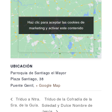
Haz clic para aceptar las cookies de
Haz clic para aceptar las cookies de
marketing y activar este contenido
marketing y activar este contenido
UBICACIÓN
Parroquia de Santiago el Mayor
Plaza Santiago, 38
Puente Genil
,
+ Google Map
Triduo de la Cofradía de la
Triduo a Ntra.
Sra. de la Guía.
Soledad y Dulce Nombre de
Jesús