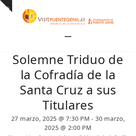
Skip
Show
to
notice
content
Open
Close
mobile
mobile
Solemne Triduo de
menu
menu
la Cofradía de la
Santa Cruz a sus
Titulares
27 marzo, 2025 @ 7:30 PM
-
30 marzo,
2025 @ 2:00 PM