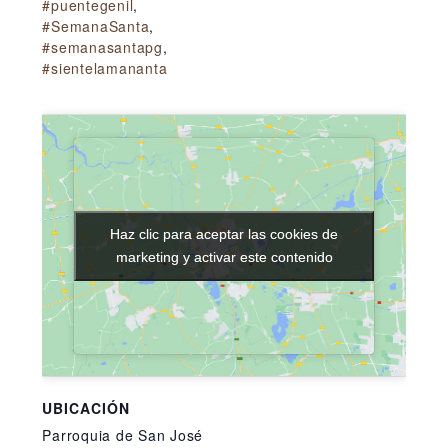
#puentegenil
,
#SemanaSanta
,
#semanasantapg
,
#sientelamananta
Haz clic para aceptar las cookies de
Haz clic para aceptar las cookies de
marketing y activar este contenido
marketing y activar este contenido
UBICACIÓN
Parroquia de San José