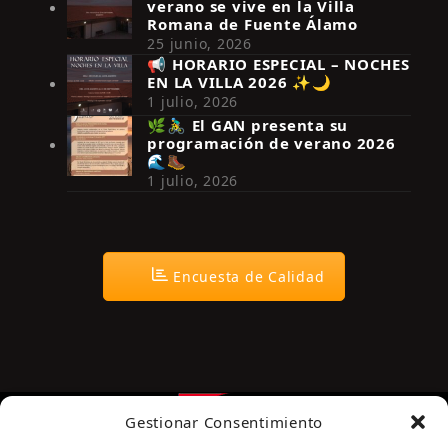
verano se vive en la Villa
Romana de Fuente Álamo
25 junio, 2026
📢 HORARIO ESPECIAL – NOCHES
EN LA VILLA 2026 ✨🌙
Síguenos en Instagram
1 julio, 2026
🌿🚴‍♂️ El GAN presenta su
programación de verano 2026
🌊🥾
1 julio, 2026
Encuesta de Calidad
Gestionar Consentimiento