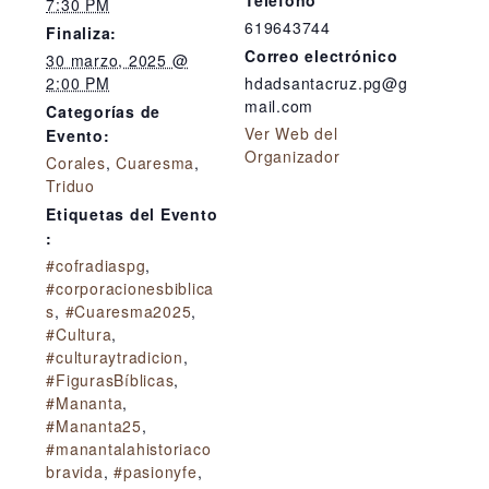
Teléfono
7:30 PM
619643744
Finaliza:
Correo electrónico
30 marzo, 2025 @
2:00 PM
hdadsantacruz.pg@g
mail.com
Categorías de
Ver Web del
Evento:
Organizador
Corales
,
Cuaresma
,
Triduo
Etiquetas del Evento
:
#cofradiaspg
,
#corporacionesbiblica
s
,
#Cuaresma2025
,
#Cultura
,
#culturaytradicion
,
#FigurasBíblicas
,
#Mananta
,
#Mananta25
,
#manantalahistoriaco
bravida
,
#pasionyfe
,