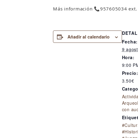
Más
ℹ️
nformación
📞
957605034 ext.
DETAL
Añadir al calendario
Fecha:
9 agos
Hora:
9:00 P
Precio
3.50€
Catego
Activid
Arqueo
con aud
Etique
#Cultur
#Histor