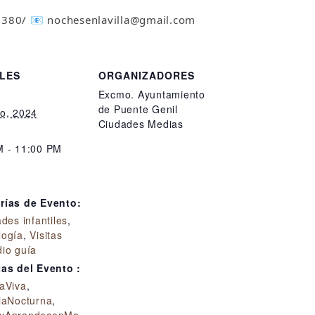
 380/
📧
nochesenlavilla@gmail.com
LES
ORGANIZADORES
Excmo. Ayuntamiento
de Puente Genil
to, 2024
Ciudades Medias
M - 11:00 PM
:
rías de Evento:
ades infantiles
,
logía
,
Visitas
io guía
tas del Evento :
aViva
,
iaNocturna
,