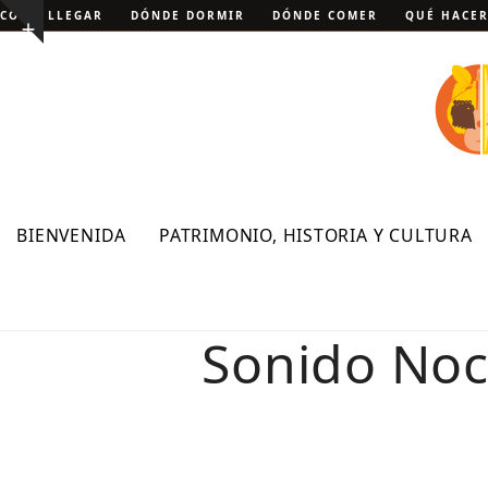
Skip
CÓMO LLEGAR
DÓNDE DORMIR
DÓNDE COMER
QUÉ HACE
Show
to
notice
content
BIENVENIDA
PATRIMONIO, HISTORIA Y CULTURA
Sonido Noc