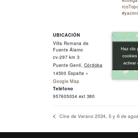
#Juega
rcoTop
#yacim
UBICACIÓN
Villa Romana de
Haz clic 
Haz clic 
Fuente Álamo
cookies
cookies
cv-297 km 3
activar
activar
Puente Genil
,
Córdoba
14500
España
+
Google Map
Teléfono
957605034 ext 380
Cine de Verano 2024, 5 y 6 de agos