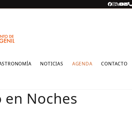
Facebook
Instagra
RSS
YouT
Cor
T
ele
ASTRONOMÍA
NOTICIAS
AGENDA
CONTACTO
o en Noches