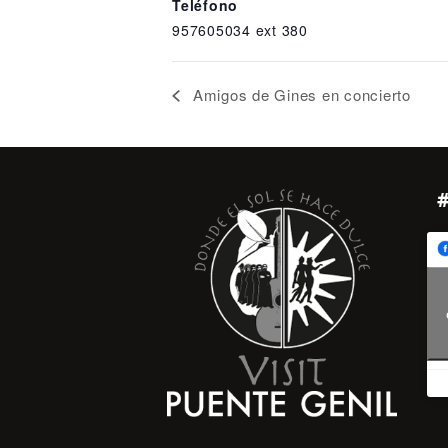
Teléfono
957605034 ext 380
Amigos de Gines en concierto