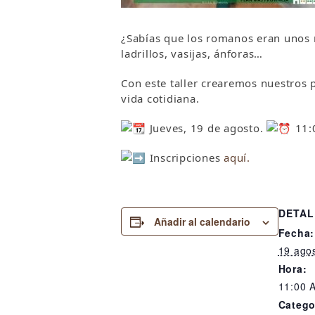
¿Sabías que los romanos eran unos m
ladrillos, vasijas, ánforas…
Con este taller crearemos nuestros
vida cotidiana.
Jueves, 19 de agosto.
11:0
Inscripciones
aquí.
DETAL
Añadir al calendario
Fecha:
19 ago
Hora:
11:00 
Catego