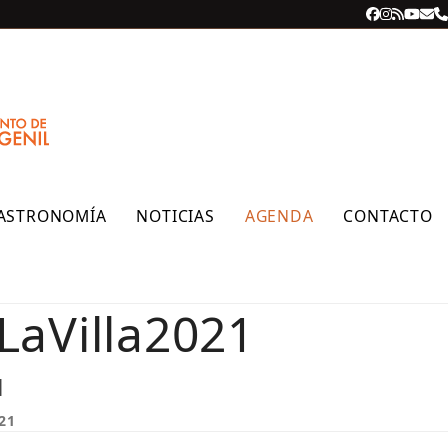
Facebook
Instagra
RSS
YouT
Cor
T
ele
ASTRONOMÍA
NOTICIAS
AGENDA
CONTACTO
LaVilla2021
M
021