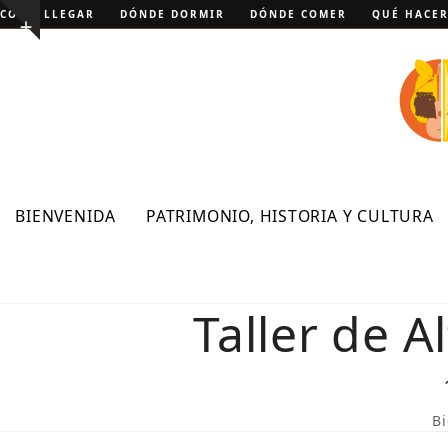
Skip
CÓMO LLEGAR
DÓNDE DORMIR
DÓNDE COMER
QUÉ HACE
Show
to
notice
content
BIENVENIDA
PATRIMONIO, HISTORIA Y CULTURA
Taller de 
B