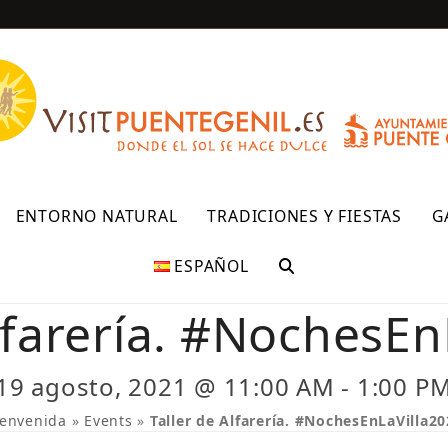
R
ENTORNO NATURAL
TRADICIONES Y FIESTAS
G
ESPAÑOL
Alfarería. #NochesEn
19 agosto, 2021 @ 11:00 AM
-
1:00 P
ienvenida
»
Events
»
Taller de Alfarería. #NochesEnLaVilla2