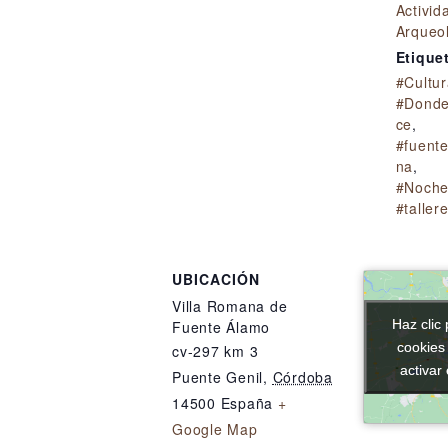
Activid
Arqueo
Etique
#Cultu
#Donde
ce
,
#fuent
na
,
#Noche
#tallere
UBICACIÓN
Villa Romana de
Haz clic 
Haz clic 
Fuente Álamo
cookies
cookies
cv-297 km 3
activar
activar
Puente Genil
,
Córdoba
14500
España
+
Google Map