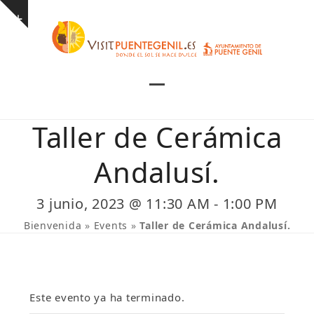
Skip
Show
to
notice
content
Open
Close
mobile
mobile
Taller de Cerámica
menu
menu
Andalusí.
3 junio, 2023 @ 11:30 AM
-
1:00 PM
Bienvenida
»
Events
»
Taller de Cerámica Andalusí.
Este evento ya ha terminado.