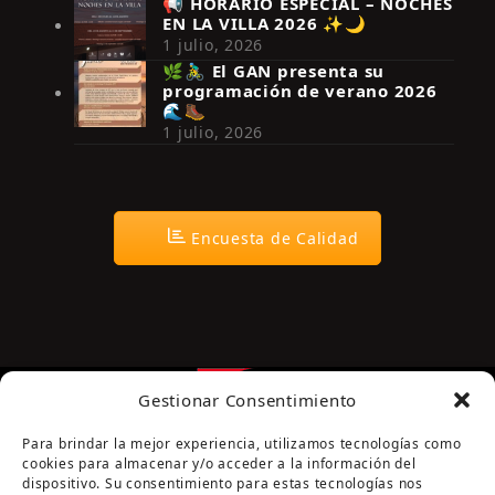
📢 HORARIO ESPECIAL – NOCHES
EN LA VILLA 2026 ✨🌙
Síguenos en Instagram
1 julio, 2026
🌿🚴‍♂️ El GAN presenta su
programación de verano 2026
🌊🥾
1 julio, 2026
Encuesta de Calidad
Gestionar Consentimiento
Para brindar la mejor experiencia, utilizamos tecnologías como
cookies para almacenar y/o acceder a la información del
dispositivo. Su consentimiento para estas tecnologías nos