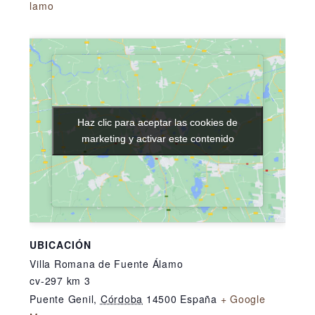
lamo
Haz clic para aceptar las cookies de
Haz clic para aceptar las cookies de
marketing y activar este contenido
marketing y activar este contenido
UBICACIÓN
Villa Romana de Fuente Álamo
cv-297 km 3
Puente Genil
,
Córdoba
14500
España
+ Google