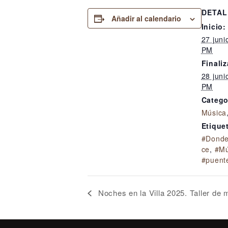
DETAL
Añadir al calendario
Inicio:
27 juni
PM
Finaliz
28 juni
PM
Catego
Música
Etique
#Donde
ce
,
#Mú
#puent
Noches en la Villa 2025. Taller de