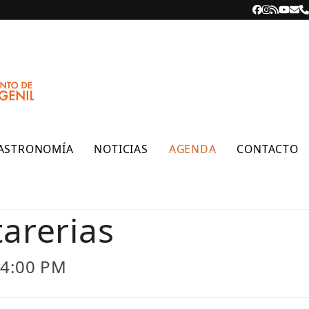
Facebook
Instagra
RSS
YouT
Cor
T
ele
ASTRONOMÍA
NOTICIAS
AGENDA
CONTACTO
tarerias
 4:00 PM