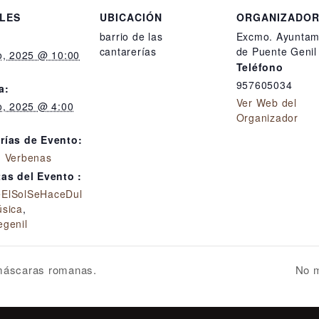
LES
UBICACIÓN
ORGANIZADO
barrio de las
Excmo. Ayuntam
cantarerías
de Puente Genil
o, 2025 @ 10:00
Teléfono
957605034
a:
Ver Web del
o, 2025 @ 4:00
Organizador
rías de Evento:
,
Verbenas
tas del Evento :
ElSolSeHaceDul
sica
,
egenil
 máscaras romanas.
No m