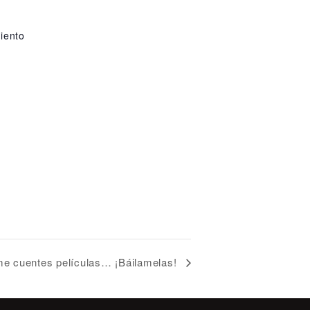
R
iento
e cuentes películas… ¡Báilamelas!