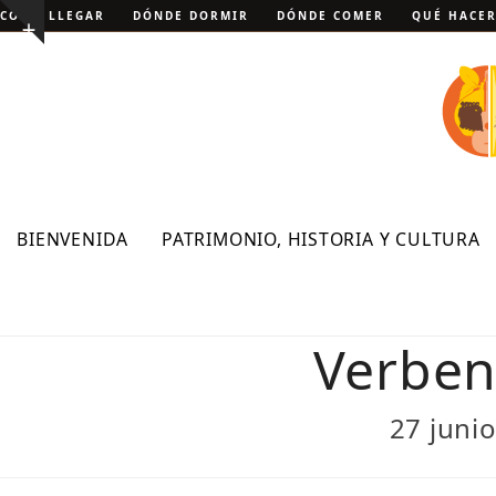
Skip
CÓMO LLEGAR
DÓNDE DORMIR
DÓNDE COMER
QUÉ HACE
Show
to
notice
content
BIENVENIDA
PATRIMONIO, HISTORIA Y CULTURA
Verbena
27 juni