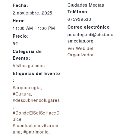
Ciudades Medias
Fecha:
Teléfono
2 noviembre, 2025
675939533
Hora:
Correo electrónico
11:30 AM - 1:00 PM
puentegenil@ciudade
Precio:
smedias.org
5€
Ver Web del
Categoría de
Organizador
Evento:
Visitas guiadas
Etiquetas del Evento
:
#arqueología
,
#Cultura
,
#descubriendolugares
,
#DondeElSolSeHaceD
ulce
,
#fuenteálamovillarom
ana
,
#patrimonio
,