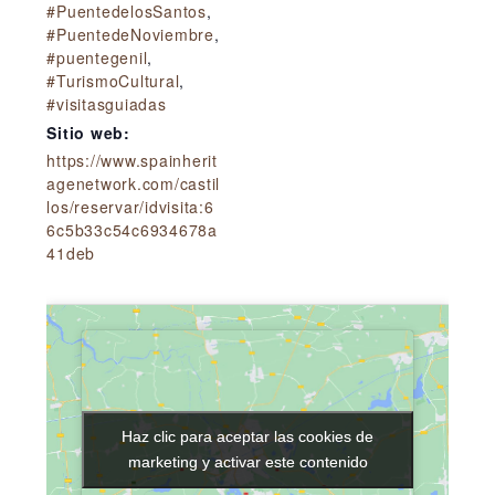
#PuentedelosSantos
,
#PuentedeNoviembre
,
#puentegenil
,
#TurismoCultural
,
#visitasguiadas
Sitio web:
https://www.spainherit
agenetwork.com/castil
los/reservar/idvisita:6
6c5b33c54c6934678a
41deb
Haz clic para aceptar las cookies de
Haz clic para aceptar las cookies de
marketing y activar este contenido
marketing y activar este contenido