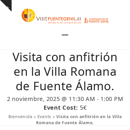
Skip
Show
to
notice
content
Open
Close
mobile
mobile
Visita con anfitrión
menu
menu
en la Villa Romana
de Fuente Álamo.
2 noviembre, 2025 @ 11:30 AM
-
1:00 PM
Event Cost:
5€
Bienvenida
»
Events
»
Visita con anfitrión en la Villa
Romana de Fuente Álamo.