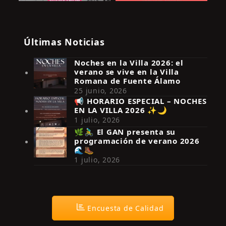
Últimas Noticias
Noches en la Villa 2026: el
verano se vive en la Villa
Romana de Fuente Álamo
25 junio, 2026
📢 HORARIO ESPECIAL – NOCHES
EN LA VILLA 2026 ✨🌙
Síguenos en Instagram
1 julio, 2026
🌿🚴‍♂️ El GAN presenta su
programación de verano 2026
🌊🥾
1 julio, 2026
Encuesta de Calidad