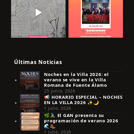
Últimas Noticias
Noches en la Villa 2026: el
verano se vive en la Villa
Romana de Fuente Álamo
25 junio, 2026
📢 HORARIO ESPECIAL – NOCHES
EN LA VILLA 2026 ✨🌙
Síguenos en Instagram
1 julio, 2026
🌿🚴‍♂️ El GAN presenta su
programación de verano 2026
🌊🥾
1 julio, 2026