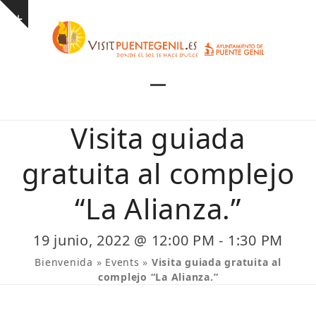
Skip
Show
to
notice
content
Open
Close
mobile
mobile
Visita guiada
menu
menu
gratuita al complejo
“La Alianza.”
19 junio, 2022 @ 12:00 PM
-
1:30 PM
Bienvenida
»
Events
»
Visita guiada gratuita al
complejo “La Alianza.”