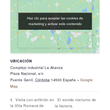
Haz clic para aceptar las cookies de
Haz clic para aceptar las cookies de
marketing y activar este contenido
marketing y activar este contenido
UBICACIÓN
Complejo industrial La Alianza
Plaza Nacional, s/n
Puente Genil
,
Córdoba
14500
España
+ Google
Map
El sonido nocturno de
Visita con anfitrión en
la Villa Romana de
la historia.