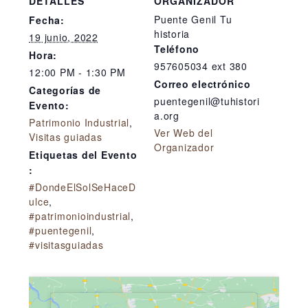
DETALLES
ORGANIZADOR
Puente Genil Tu
Fecha:
historia
19 junio, 2022
Teléfono
Hora:
957605034 ext 380
12:00 PM - 1:30 PM
Correo electrónico
Categorías de
puentegenil@tuhistori
Evento:
a.org
Patrimonio Industrial
,
Ver Web del
Visitas guiadas
Organizador
Etiquetas del Evento
:
#DondeElSolSeHaceD
ulce
,
#patrimonioindustrial
,
#puentegenil
,
#visitasguiadas