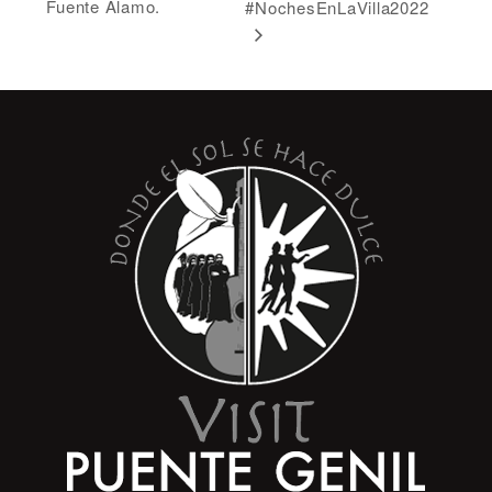
Fuente Álamo.
#NochesEnLaVilla2022