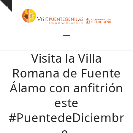
Skip
Show
to
notice
content
Open
Close
mobile
mobile
Visita la Villa
menu
menu
Romana de Fuente
Álamo con anfitrión
este
#PuentedeDiciembr
e.