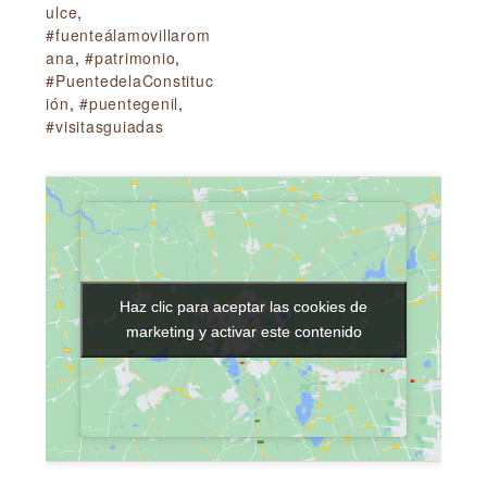
ulce
,
#fuenteálamovillarom
ana
,
#patrimonio
,
#PuentedelaConstituc
ión
,
#puentegenil
,
#visitasguiadas
Haz clic para aceptar las cookies de
Haz clic para aceptar las cookies de
marketing y activar este contenido
marketing y activar este contenido