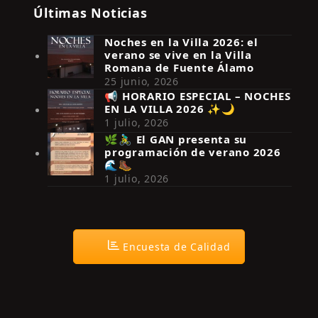
Últimas Noticias
Noches en la Villa 2026: el
verano se vive en la Villa
Romana de Fuente Álamo
25 junio, 2026
📢 HORARIO ESPECIAL – NOCHES
EN LA VILLA 2026 ✨🌙
Síguenos en Instagram
1 julio, 2026
🌿🚴‍♂️ El GAN presenta su
programación de verano 2026
🌊🥾
1 julio, 2026
Encuesta de Calidad