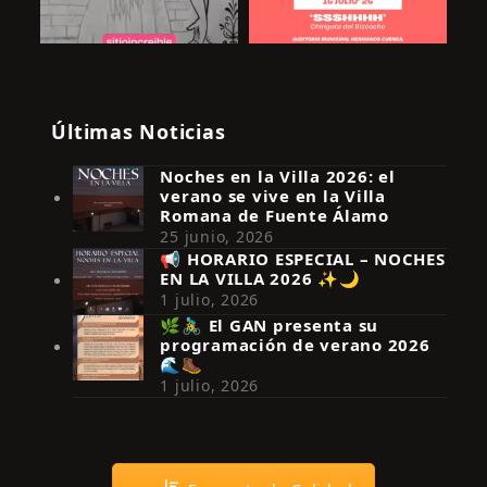
Últimas Noticias
Noches en la Villa 2026: el
verano se vive en la Villa
Romana de Fuente Álamo
25 junio, 2026
📢 HORARIO ESPECIAL – NOCHES
EN LA VILLA 2026 ✨🌙
Síguenos en Instagram
1 julio, 2026
🌿🚴‍♂️ El GAN presenta su
programación de verano 2026
🌊🥾
1 julio, 2026