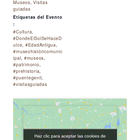
Museos
,
Visitas
guiadas
Etiquetas del Evento
:
#Cultura
,
#DondeElSolSeHaceD
ulce
,
#EdadAntigua
,
#museohistóricomunic
ipal
,
#museos
,
#patrimonio
,
#prehistoria
,
#puentegenil
,
#visitasguiadas
Haz clic para aceptar las cookies de
Haz clic para aceptar las cookies de