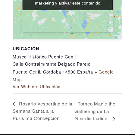
marketing y activar este contenido
marketing y activar este contenido
UBICACIÓN
Museo Histórico Puente Genil
Calle Contralmirante Delgado Parejo
Puente Genil
,
Córdoba
14500
España
+ Google
Map
Ver Web del Ubicación
Torneo Magic the
Rosario Vespertino de la
Semana Santa a la
Gathering de La
Purísima Concepción
Guardia Lúdica.