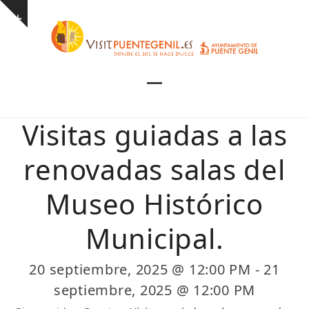
Skip
Show
to
notice
content
Open
Close
mobile
mobile
Visitas guiadas a las
menu
menu
renovadas salas del
Museo Histórico
Municipal.
20 septiembre, 2025 @ 12:00 PM
-
21
septiembre, 2025 @ 12:00 PM