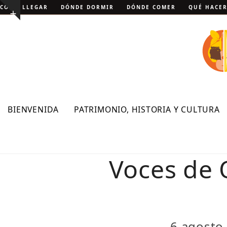
Skip
CÓMO LLEGAR
DÓNDE DORMIR
DÓNDE COMER
QUÉ HACE
Show
to
notice
content
BIENVENIDA
PATRIMONIO, HISTORIA Y CULTURA
Voces de 
6 agosto