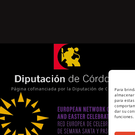
Página cofinanciada por la Diputación de Córdoba
Para brind
almacenar 
para estas
comportami
dar su con
funciones.