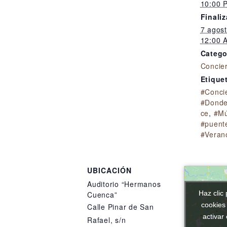
10:00 
Finaliz
7 agos
12:00 
Catego
Concie
Etique
#Conci
#Donde
ce
,
#Mú
#puent
#Veran
UBICACIÓN
Auditorio “Hermanos
Haz clic 
Haz clic 
Cuenca”
cookies
cookies
Calle Pinar de San
activar
activar
Rafael, s/n