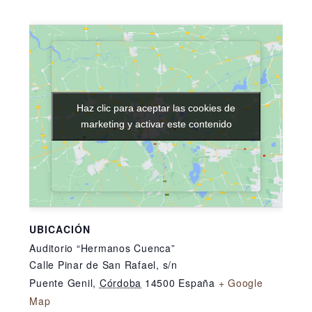
Haz clic para aceptar las cookies de
Haz clic para aceptar las cookies de
marketing y activar este contenido
marketing y activar este contenido
UBICACIÓN
Auditorio “Hermanos Cuenca”
Calle Pinar de San Rafael, s/n
Puente Genil
,
Córdoba
14500
España
+ Google
Map