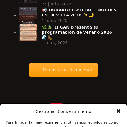
25 junio, 2026
📢 HORARIO ESPECIAL – NOCHES
EN LA VILLA 2026 ✨🌙
Síguenos en Instagram
1 julio, 2026
🌿🚴‍♂️ El GAN presenta su
programación de verano 2026
🌊🥾
1 julio, 2026
Encuesta de Calidad
Gestionar Consentimiento
Para brindar la mejor experiencia, utilizamos tecnologías como