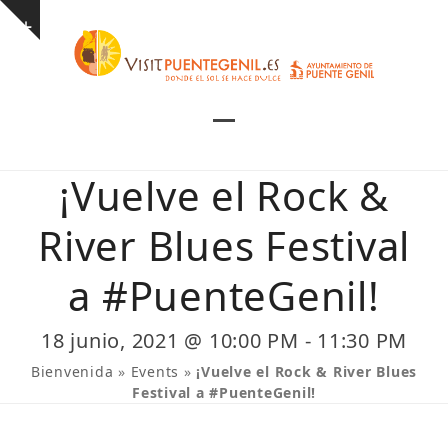
Skip
Show
to
notice
content
Open
Close
mobile
mobile
¡Vuelve el Rock &
menu
menu
River Blues Festival
a #PuenteGenil!
18 junio, 2021 @ 10:00 PM
-
11:30 PM
Bienvenida
»
Events
»
¡Vuelve el Rock & River Blues
Festival a #PuenteGenil!