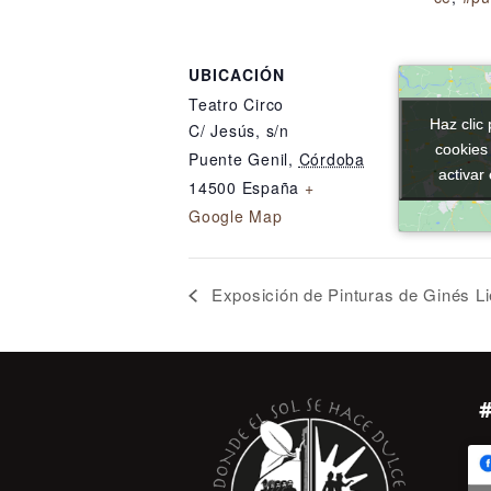
UBICACIÓN
Teatro Circo
Haz clic 
Haz clic 
C/ Jesús, s/n
cookies
cookies
Puente Genil
,
Córdoba
activar
activar
14500
España
+
Google Map
Exposición de Pinturas de Ginés L