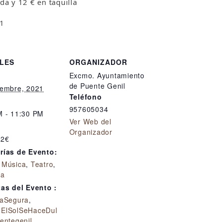
da y 12 € en taquilla
61
LES
ORGANIZADOR
Excmo. Ayuntamiento
de Puente Genil
iembre, 2021
Teléfono
957605034
M - 11:30 PM
Ver Web del
:
Organizador
12€
rías de Evento:
,
Música
,
Teatro
,
la
tas del Evento :
raSegura
,
ElSolSeHaceDul
entegenil