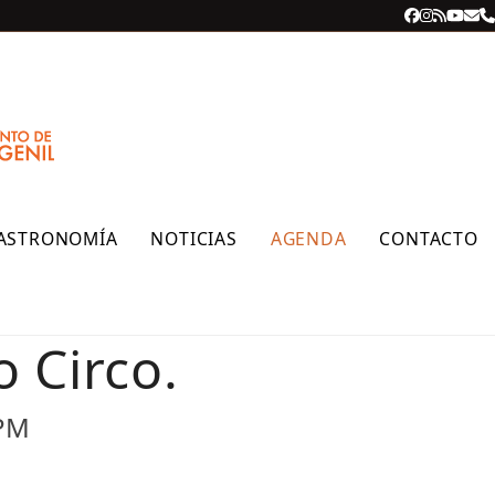
Facebook
Instagra
RSS
YouT
Cor
T
ele
ASTRONOMÍA
NOTICIAS
AGENDA
CONTACTO
o Circo.
 PM