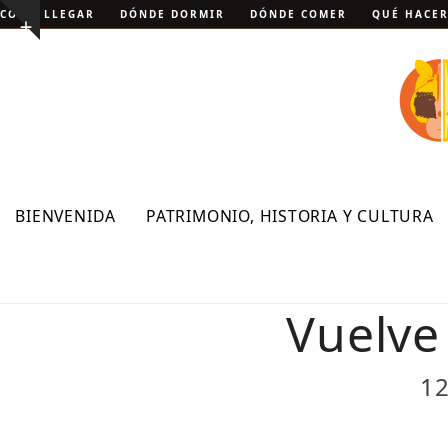
Skip
CÓMO LLEGAR
DÓNDE DORMIR
DÓNDE COMER
QUÉ HACE
Show
to
notice
content
BIENVENIDA
PATRIMONIO, HISTORIA Y CULTURA
Vuelve 
12