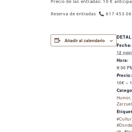
Precio de las entradas: 10 € anticipa
Reserva de entradas 📞 617 453 0
DETAL
Añadir al calendario
Fecha:
12 nov
Hora:
9:30 P
Precio
10€ – 
Catego
Humor
Zarzue
Etique
#Cultu
#Donde
ce
,
#pu