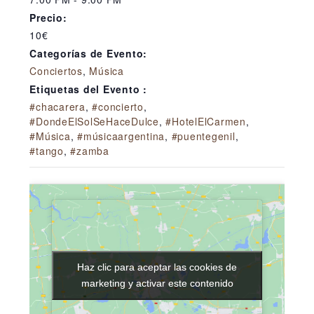
Precio:
10€
Categorías de Evento:
Conciertos
,
Música
Etiquetas del Evento :
#chacarera
,
#concierto
,
#DondeElSolSeHaceDulce
,
#HotelElCarmen
,
#Música
,
#músicaargentina
,
#puentegenil
,
#tango
,
#zamba
Haz clic para aceptar las cookies de
Haz clic para aceptar las cookies de
marketing y activar este contenido
marketing y activar este contenido