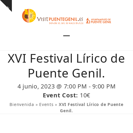
Skip
Show
to
notice
content
Open
Close
mobile
mobile
XVI Festival Lírico de
menu
menu
Puente Genil.
4 junio, 2023 @ 7:00 PM
-
9:00 PM
Event Cost:
10€
Bienvenida
»
Events
»
XVI Festival Lírico de Puente
Genil.