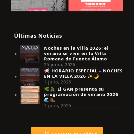
Últimas Noticias
Noches en la Villa 2026: el
verano se vive en la Villa
Romana de Fuente Álamo
25 junio, 2026
📢 HORARIO ESPECIAL – NOCHES
EN LA VILLA 2026 ✨🌙
Síguenos en Instagram
1 julio, 2026
🌿🚴‍♂️ El GAN presenta su
programación de verano 2026
🌊🥾
1 julio, 2026