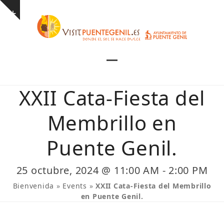
Skip
Show
to
notice
content
Open
Close
mobile
mobile
XXII Cata-Fiesta del
menu
menu
Membrillo en
Puente Genil.
25 octubre, 2024 @ 11:00 AM
-
2:00 PM
Bienvenida
»
Events
»
XXII Cata-Fiesta del Membrillo
en Puente Genil.