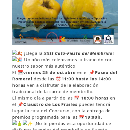
¡Llega la
XXII Cata-Fiesta del Membrillo
!
Un año más celebramos la tradición con
nuestro sabor más auténtico.
El
📅
viernes 25 de octubre
en el
📌
Paseo del
Romeral
desde las
⏰
11:00 hasta las 14:00
horas
ven a disfrutar de la elaboración
tradicional de la carne de membrillo.
El mismo día a partir de las
📅
18:00 horas
en
el
📌Claustro de Los Frailes
puedes tendrá
lugar la cata del Concurso, con la entrega de
premios programada para las
📅19:00h.
¡No te pierdas esta oportunidad de
disfrutar lo mejor del membrillo de Puente