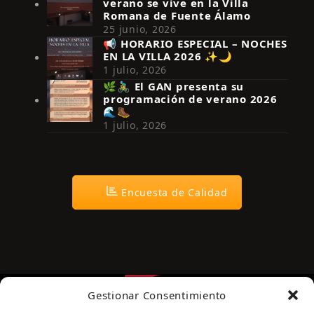
verano se vive en la Villa
Romana de Fuente Álamo
25 junio, 2026
📢 HORARIO ESPECIAL – NOCHES
EN LA VILLA 2026 ✨🌙
Síguenos en Instagram
1 julio, 2026
🌿🚴‍♂️ El GAN presenta su
programación de verano 2026
🌊🥾
1 julio, 2026
Encuesta de Calidad
Gestionar Consentimiento