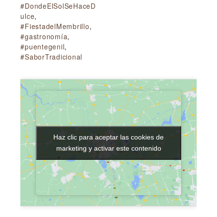
#DondeElSolSeHaceD
ulce
,
#FiestadelMembrillo
,
#gastronomía
,
#puentegenil
,
#SaborTradicional
Haz clic para aceptar las cookies de
Haz clic para aceptar las cookies de
marketing y activar este contenido
marketing y activar este contenido