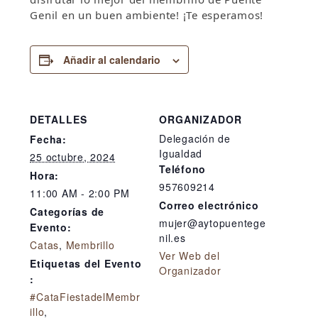
Genil en un buen ambiente! ¡Te esperamos!
Añadir al calendario
DETALLES
ORGANIZADOR
Delegación de
Fecha:
Igualdad
25 octubre, 2024
Teléfono
Hora:
957609214
11:00 AM - 2:00 PM
Correo electrónico
Categorías de
mujer@aytopuentege
Evento:
nil.es
Catas
,
Membrillo
Ver Web del
Etiquetas del Evento
Organizador
:
#CataFiestadelMembr
illo
,