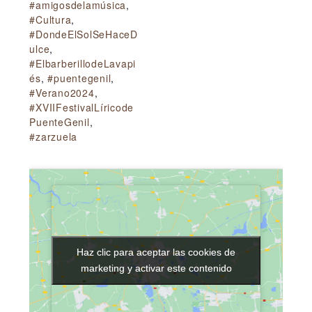
#amigosdelamúsica
,
#Cultura
,
#DondeElSolSeHaceD
ulce
,
#ElbarberillodeLavapi
és
,
#puentegenil
,
#Verano2024
,
#XVIIFestivalLíricode
PuenteGenil
,
#zarzuela
Haz clic para aceptar las cookies de
Haz clic para aceptar las cookies de
marketing y activar este contenido
marketing y activar este contenido