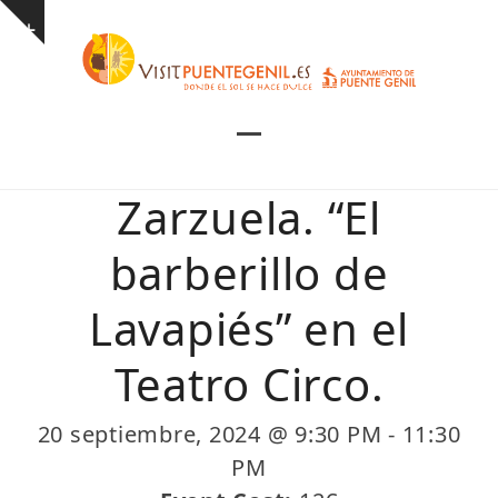
Skip
Show
to
notice
content
Open
Close
mobile
mobile
Zarzuela. “El
menu
menu
barberillo de
Lavapiés” en el
Teatro Circo.
20 septiembre, 2024 @ 9:30 PM
-
11:30
PM