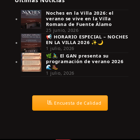
Noches en la Villa 2026: el
verano se vive en la Villa
Romana de Fuente Álamo
25 junio, 2026
📢 HORARIO ESPECIAL – NOCHES
EN LA VILLA 2026 ✨🌙
Síguenos en Instagram
1 julio, 2026
🌿🚴‍♂️ El GAN presenta su
programación de verano 2026
🌊🥾
1 julio, 2026
Encuesta de Calidad