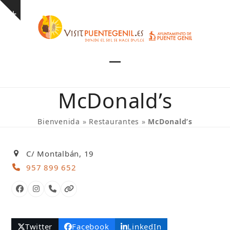
Skip
Show
to
notice
content
Open
Close
mobile
mobile
McDonald’s
menu
menu
Bienvenida
»
Restaurantes
»
McDonald’s
C/ Montalbán, 19
957 899 652
Facebook
Instagram
Número
Página
telefónico
web
Twitter
Facebook
LinkedIn