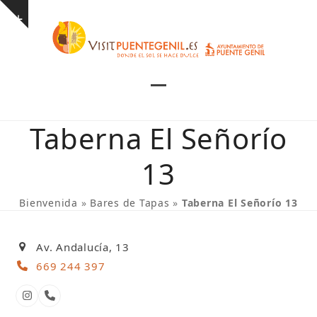
Skip
Show
to
notice
content
Open
Close
mobile
mobile
Taberna El Señorío
menu
menu
13
Bienvenida
»
Bares de Tapas
»
Taberna El Señorío 13
Av. Andalucía, 13
669 244 397
Instagram
Número
telefónico