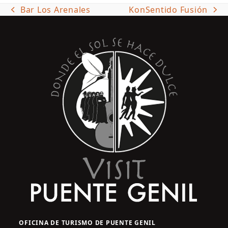
Bar Los Arenales
KonSentido Fusión
previous
next
post:
post:
OFICINA DE TURISMO DE PUENTE GENIL