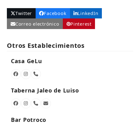
Twitter
Facebook
LinkedIn
Correo electrónico
Pinterest
Otros Establecimientos
Casa GeLu
Facebook
Instagram
Número
telefónico
Taberna Jaleo de Luiso
Facebook
Instagram
Número
Correo
telefónico
electrónico
Bar Potroco