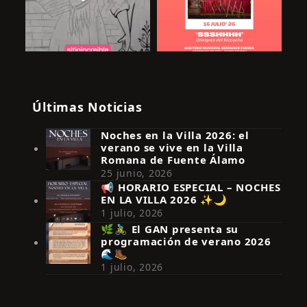
Últimas Noticias
Noches en la Villa 2026: el
verano se vive en la Villa
Romana de Fuente Álamo
25 junio, 2026
📢 HORARIO ESPECIAL – NOCHES
EN LA VILLA 2026 ✨🌙
Síguenos en Instagram
1 julio, 2026
🌿🚴‍♂️ El GAN presenta su
programación de verano 2026
🌊🥾
1 julio, 2026