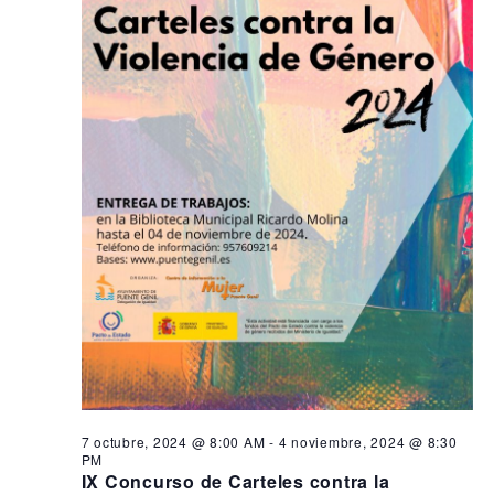
s
i
n
ó
e
d
n
e
n
d
v
4
i
e
n
s
b
t
o
ú
a
v
s
s
q
d
i
e
u
e
E
e
m
v
d
e
b
a
n
r
y
t
7 octubre, 2024 @ 8:00 AM
-
4 noviembre, 2024 @ 8:30
o
e
v
PM
IX Concurso de Carteles contra la