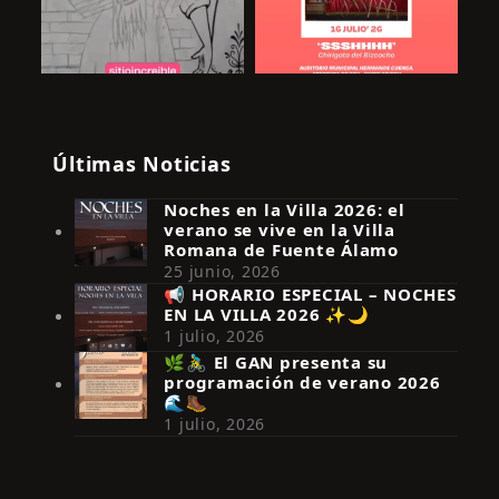
Últimas Noticias
Noches en la Villa 2026: el
verano se vive en la Villa
Romana de Fuente Álamo
25 junio, 2026
📢 HORARIO ESPECIAL – NOCHES
EN LA VILLA 2026 ✨🌙
Síguenos en Instagram
1 julio, 2026
🌿🚴‍♂️ El GAN presenta su
programación de verano 2026
🌊🥾
1 julio, 2026