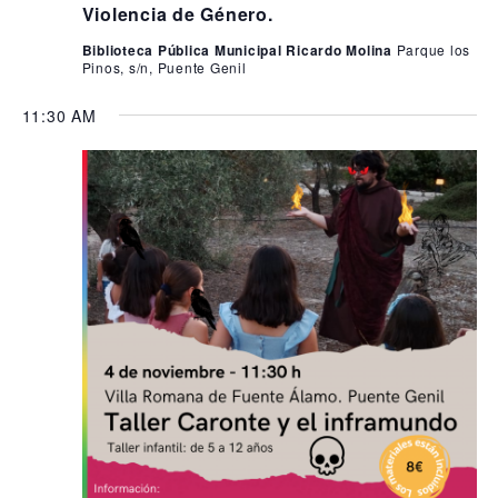
i
,
Violencia de Género.
s
2
Biblioteca Pública Municipal Ricardo Molina
Parque los
t
Pinos, s/n, Puente Genil
0
a
11:30 AM
2
s
4
d
e
E
v
e
n
t
o
s