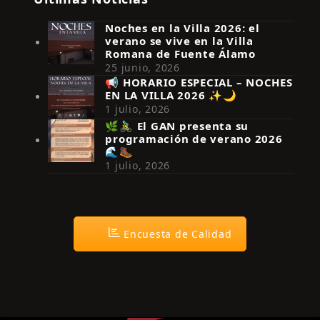
Noches en la Villa 2026: el
verano se vive en la Villa
Romana de Fuente Álamo
25 junio, 2026
📢 HORARIO ESPECIAL – NOCHES
EN LA VILLA 2026 ✨🌙
Síguenos en Instagram
1 julio, 2026
🌿🚴‍♂️ El GAN presenta su
programación de verano 2026
🌊🥾
1 julio, 2026
Encuesta de Calidad