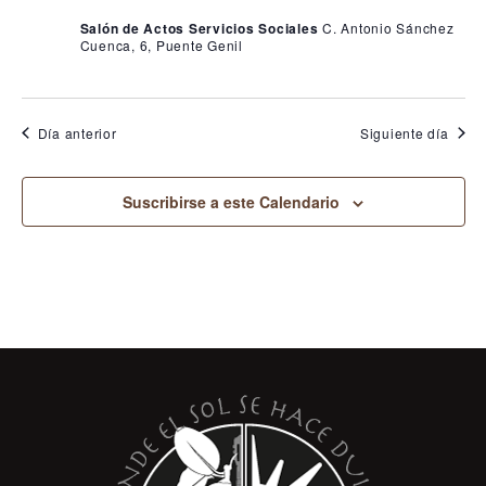
i
,
Salón de Actos Servicios Sociales
C. Antonio Sánchez
s
2
Cuenca, 6, Puente Genil
t
0
a
2
s
Día anterior
Siguiente día
4
d
e
Suscribirse a este Calendario
E
v
e
n
t
o
s