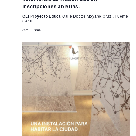
i
6
inscripciones abiertas.
s
CEI Proyecto Educa
Calle Doctor Moyano Cruz,, Puente
t
Genil
a
20€ – 200€
s
d
e
E
v
e
n
t
o
s