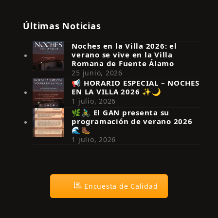
Últimas Noticias
Noches en la Villa 2026: el
verano se vive en la Villa
Romana de Fuente Álamo
25 junio, 2026
📢 HORARIO ESPECIAL – NOCHES
EN LA VILLA 2026 ✨🌙
Síguenos en Instagram
1 julio, 2026
🌿🚴‍♂️ El GAN presenta su
programación de verano 2026
🌊🥾
1 julio, 2026
Encuesta de Calidad