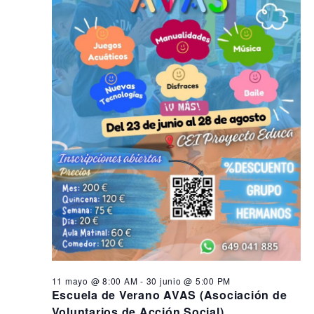
s
i
n
ó
e
d
n
e
n
d
v
3
i
e
1
s
b
t
m
ú
a
a
s
s
q
d
y
e
u
o
E
e
,
v
d
e
2
a
n
0
y
t
11 mayo @ 8:00 AM
-
30 junio @ 5:00 PM
o
2
v
Escuela de Verano AVAS (Asociación de
Voluntarios de Acción Social)