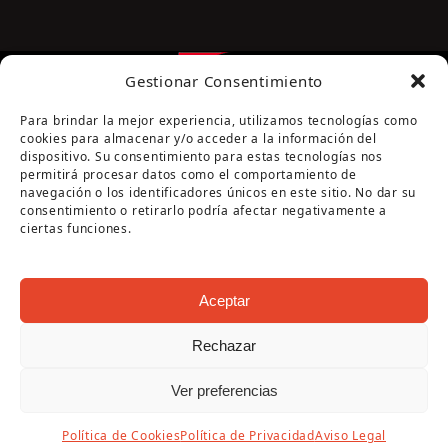
Gestionar Consentimiento
Para brindar la mejor experiencia, utilizamos tecnologías como
cookies para almacenar y/o acceder a la información del
dispositivo. Su consentimiento para estas tecnologías nos
permitirá procesar datos como el comportamiento de
navegación o los identificadores únicos en este sitio. No dar su
Página cofinanciada por la Diputación de Córdoba
consentimiento o retirarlo podría afectar negativamente a
ciertas funciones.
Aceptar
Rechazar
Copyright Oficina de Turismo - Ayuntamiento de
Ver preferencias
Puente Genil 2026
Aviso Legal
|
Política de Privacidad
|
Política de
Política de Cookies
Política de Privacidad
Aviso Legal