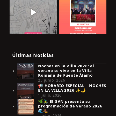
Últimas Noticias
Noches en la Villa 2026: el
verano se vive en la Villa
Romana de Fuente Álamo
25 junio, 2026
📢 HORARIO ESPECIAL – NOCHES
EN LA VILLA 2026 ✨🌙
Síguenos en Instagram
1 julio, 2026
🌿🚴‍♂️ El GAN presenta su
programación de verano 2026
🌊🥾
1 julio, 2026