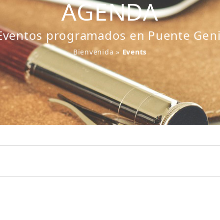
AGENDA
Eventos programados en Puente Geni
Bienvenida
»
Events