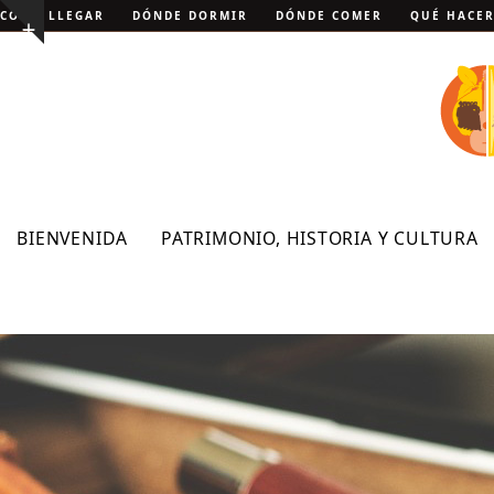
Skip
CÓMO LLEGAR
DÓNDE DORMIR
DÓNDE COMER
QUÉ HACE
Show
to
notice
content
BIENVENIDA
PATRIMONIO, HISTORIA Y CULTURA