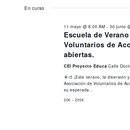
g
para
la
t
la
En curso
a
fecha.
palabra
o
c
clave.
11 mayo @ 8:00 AM
-
30 junio 
i
s
Escuela de Verano
ó
Voluntarios de Acc
e
n
abiertas.
n
d
CEI Proyecto Educa
Calle Doct
5
e
☀️🎨 ¡Este verano, la diversión 
j
b
Asociación de Voluntarios de A
su esperada…
ú
u
20€ – 200€
s
n
q
i
u