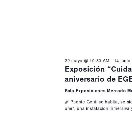
o
e
,
d
a
2
y
0
v
2
i
22 mayo @ 10:30 AM
-
14 juni
6
s
Exposición “Cuida
t
aniversario de E
a
Sala Exposiciones Mercado M
s
🌿 Puente Genil se habita, se s
d
une”, una instalación inmersiva
e
E