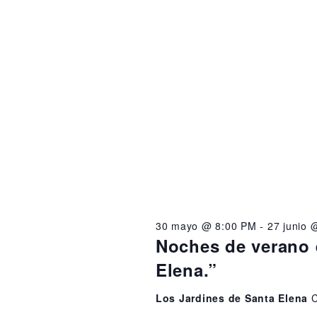
v
e
n
t
o
s
30 mayo @ 8:00 PM
-
27 junio 
Noches de verano 
Elena.”
Los Jardines de Santa Elena
C