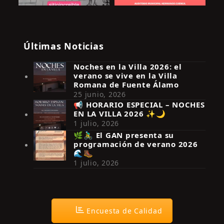
Últimas Noticias
Noches en la Villa 2026: el
verano se vive en la Villa
Romana de Fuente Álamo
25 junio, 2026
📢 HORARIO ESPECIAL – NOCHES
EN LA VILLA 2026 ✨🌙
Síguenos en Instagram
1 julio, 2026
🌿🚴‍♂️ El GAN presenta su
programación de verano 2026
🌊🥾
1 julio, 2026
Encuesta de Calidad