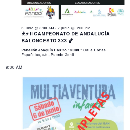
6 junio @ 8:00 AM
-
7 junio @ 3:00 PM
⛹️‍♂️ II CAMPEONATO DE ANDALUCÍA
BALONCESTO 3X3 🏀
Pabellón Joaquín Castro "Quini."
Calle Cortes
Españolas, s/n,, Puente Genil
9:30 AM