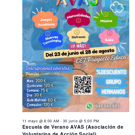
s
i
n
ó
e
d
n
e
n
d
v
6
i
e
j
s
b
t
u
ú
a
n
s
s
q
d
i
e
u
o
E
e
,
v
d
e
2
a
n
0
y
t
11 mayo @ 8:00 AM
-
30 junio @ 5:00 PM
o
2
v
Escuela de Verano AVAS (Asociación de
Voluntarios de Acción Social)