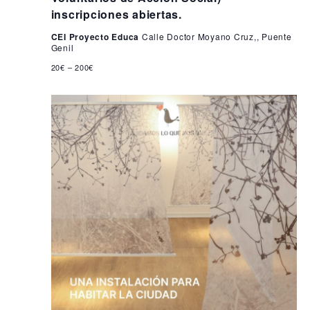
i
6
inscripciones abiertas.
s
CEI Proyecto Educa
Calle Doctor Moyano Cruz,, Puente
t
Genil
a
20€ – 200€
s
d
e
E
v
e
n
t
o
s