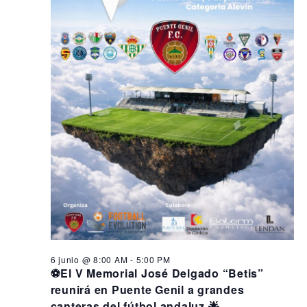
6 junio @ 8:00 AM
-
5:00 PM
⚽El V Memorial José Delgado “Betis”
reunirá en Puente Genil a grandes
canteras del fútbol andaluz 🌟