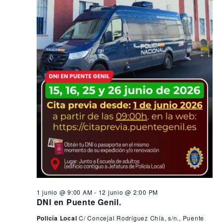
1 junio @ 9:00 AM
-
12 junio @ 2:00 PM
DNI en Puente Genil.
Policía Local
C/ Concejal Rodríguez Chía, s/n., Puente