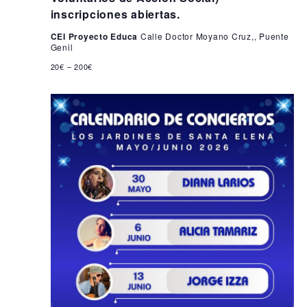
i
2
inscripciones abiertas.
s
6
CEI Proyecto Educa
Calle Doctor Moyano Cruz,, Puente
t
Genil
a
20€ – 200€
s
d
e
E
v
e
n
t
o
s