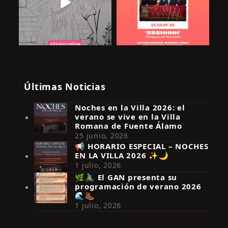
Últimas Noticias
Noches en la Villa 2026: el
verano se vive en la Villa
Romana de Fuente Álamo
25 junio, 2026
📢 HORARIO ESPECIAL – NOCHES
EN LA VILLA 2026 ✨🌙
Síguenos en Instagram
1 julio, 2026
🌿🚴‍♂️ El GAN presenta su
programación de verano 2026
🌊🥾
1 julio, 2026