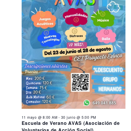
s
i
n
ó
e
d
n
e
n
d
v
1
i
e
7
s
b
t
j
ú
a
u
s
s
q
d
n
e
u
i
E
e
o
v
d
e
,
a
n
2
y
t
11 mayo @ 8:00 AM
-
30 junio @ 5:00 PM
o
0
v
Escuela de Verano AVAS (Asociación de
Voluntarios de Acción Social)