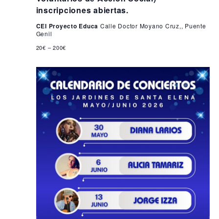
i
2
inscripciones abiertas.
s
6
CEI Proyecto Educa
Calle Doctor Moyano Cruz,, Puente
t
Genil
a
20€ – 200€
s
d
e
E
v
e
n
t
o
s