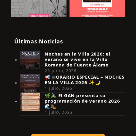
Últimas Noticias
Noches en la Villa 2026: el
verano se vive en la Villa
Romana de Fuente Álamo
25 junio, 2026
📢 HORARIO ESPECIAL – NOCHES
EN LA VILLA 2026 ✨🌙
Síguenos en Instagram
1 julio, 2026
🌿🚴‍♂️ El GAN presenta su
programación de verano 2026
🌊🥾
1 julio, 2026