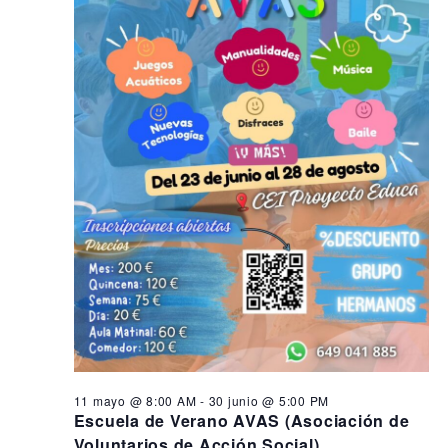
s
i
n
ó
e
d
n
e
n
d
v
1
i
e
8
s
b
t
j
ú
a
u
s
s
q
d
n
e
u
i
E
e
o
v
d
e
,
a
n
2
y
t
11 mayo @ 8:00 AM
-
30 junio @ 5:00 PM
o
0
v
Escuela de Verano AVAS (Asociación de
Voluntarios de Acción Social)