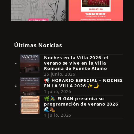
Últimas Noticias
Noches en la Villa 2026: el
verano se vive en la Villa
Romana de Fuente Álamo
25 junio, 2026
📢 HORARIO ESPECIAL – NOCHES
EN LA VILLA 2026 ✨🌙
Síguenos en Instagram
1 julio, 2026
🌿🚴‍♂️ El GAN presenta su
programación de verano 2026
🌊🥾
1 julio, 2026