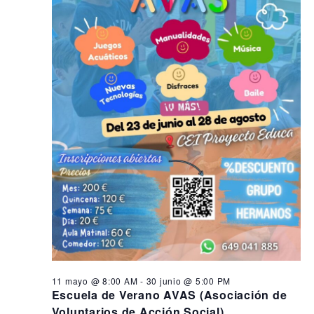
s
i
n
ó
e
d
n
e
n
d
v
2
i
e
7
s
b
t
j
ú
a
u
s
s
q
d
n
e
u
i
E
e
o
v
d
e
,
a
n
2
y
t
11 mayo @ 8:00 AM
-
30 junio @ 5:00 PM
o
0
v
Escuela de Verano AVAS (Asociación de
Voluntarios de Acción Social)