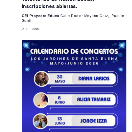
i
2
inscripciones abiertas.
s
6
CEI Proyecto Educa
Calle Doctor Moyano Cruz,, Puente
t
Genil
a
20€ – 200€
s
d
e
E
v
e
n
t
o
s