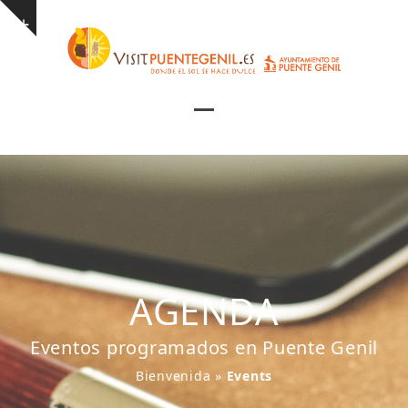
Skip
Show
to
notice
content
Open
Close
mobile
mobile
menu
menu
AGENDA
Eventos programados en Puente Genil
Bienvenida
»
Events