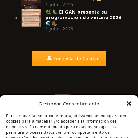
Síguenos en Instagram
1 julio, 2026
🌿🚴‍♂️ El GAN presenta su
programación de verano 2026
🌊🥾
1 julio, 2026
Encuesta de Calidad
Gestionar Consentimiento
Para brindar la mejor experiencia, utilizamos tecnologías como
cookies para almacenar y/o acceder a la información del
dispositivo. Su consentimiento para estas tecnologías nos
permitirá procesar datos como el comportamiento de
navegación o los identificadores únicos en este sitio. No dar su