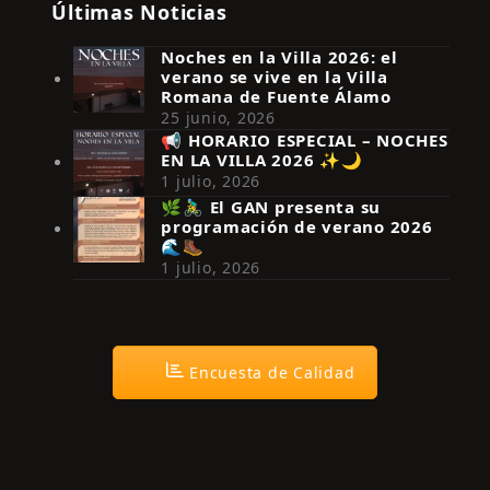
Últimas Noticias
Noches en la Villa 2026: el
verano se vive en la Villa
Romana de Fuente Álamo
25 junio, 2026
📢 HORARIO ESPECIAL – NOCHES
EN LA VILLA 2026 ✨🌙
Síguenos en Instagram
1 julio, 2026
🌿🚴‍♂️ El GAN presenta su
programación de verano 2026
🌊🥾
1 julio, 2026
Encuesta de Calidad