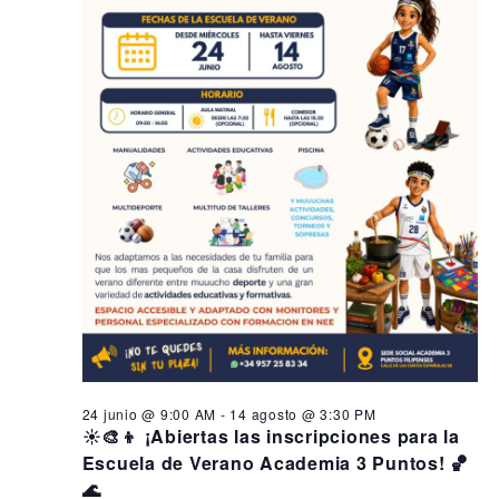
s
i
n
ó
e
d
n
e
n
d
v
2
i
e
3
s
b
t
j
ú
a
u
s
s
q
d
l
e
u
i
E
e
o
v
d
e
,
a
n
24 junio @ 9:00 AM
-
14 agosto @ 3:30 PM
2
y
t
☀️🎨👦 ¡Abiertas las inscripciones para la
o
Escuela de Verano Academia 3 Puntos! 🏀
0
v
🌊