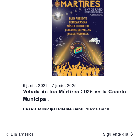
o
a
c
i
s
c
ó
e
i
n
n
ó
d
7
n
e
j
d
v
i
u
e
s
n
b
t
i
ú
a
6 junio, 2025
-
7 junio, 2025
o
s
s
Velada de los Mártires 2025 en la Caseta
,
q
Municipal.
d
e
2
u
Caseta Municipal Puente Genil
Puente Genil
E
0
e
v
2
d
e
Día anterior
Siguiente día
5
a
n