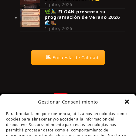
Síguenos en Instagram
1 julio, 2026
🌿🚴‍♂️ El GAN presenta su
programación de verano 2026
🌊🥾
1 julio, 2026
Encuesta de Calidad
Gestionar Consentimiento
Para brindar la mejor experiencia, utilizamos tecnologías como
cookies para almacenar y/o acceder a la información del
dispositivo. Su consentimiento para estas tecnologías nos
permitirá procesar datos como el comportamiento de
navegación o los identificadores únicos en este sitio. No dar su