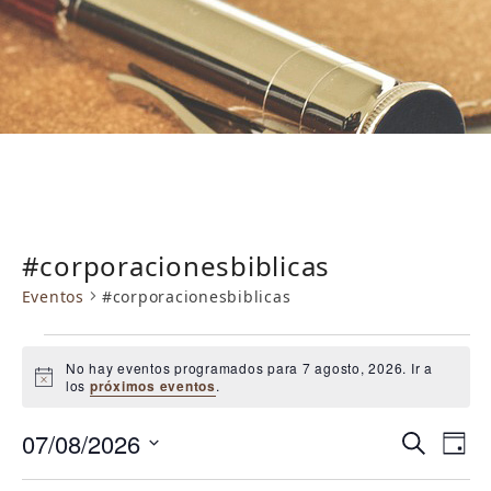
#corporacionesbiblicas
Eventos
#corporacionesbiblicas
E
No hay eventos programados para 7 agosto, 2026. Ir a
v
Aviso
los
próximos eventos
.
e
N
N
07/08/2026
n
Buscar
Día
a
a
Selecciona
t