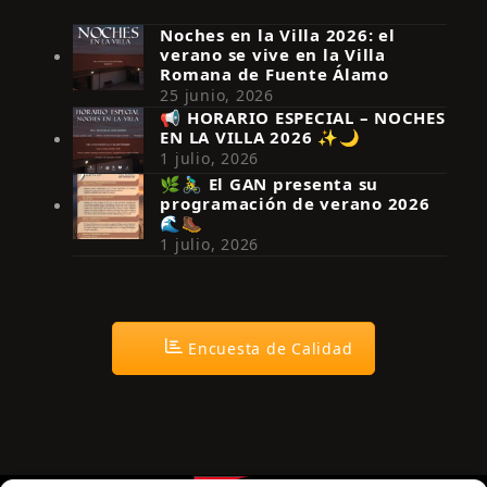
Noches en la Villa 2026: el
verano se vive en la Villa
Romana de Fuente Álamo
25 junio, 2026
📢 HORARIO ESPECIAL – NOCHES
EN LA VILLA 2026 ✨🌙
Síguenos en Instagram
1 julio, 2026
🌿🚴‍♂️ El GAN presenta su
programación de verano 2026
🌊🥾
1 julio, 2026
Encuesta de Calidad