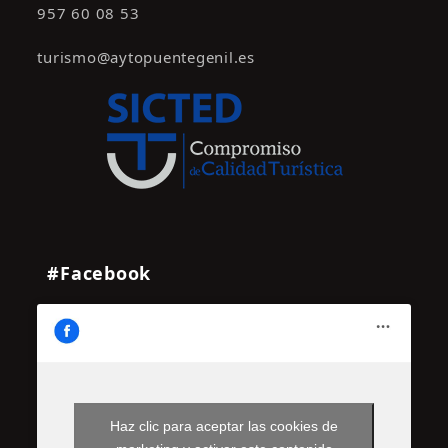
957 60 08 53
n
t
turismo@aytopuentegenil.es
o
s
#Facebook
Haz clic para aceptar las cookies de