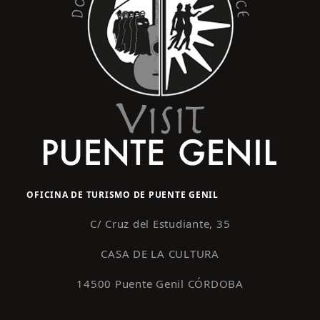
E
e
6
v
d
e
a
n
y
t
o
v
i
s
t
a
OFICINA DE TURISMO DE PUENTE GENIL
s
d
C/ Cruz del Estudiante, 35
e
CASA DE LA CULTURA
E
14500 Puente Genil CÓRDOBA
v
e