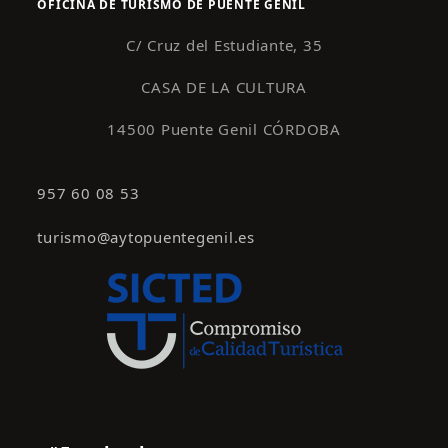
OFICINA DE TURISMO DE PUENTE GENIL
n
t
C/ Cruz del Estudiante, 35
o
CASA DE LA CULTURA
s
14500 Puente Genil CÓRDOBA
957 60 08 53
turismo@aytopuentegenil.es