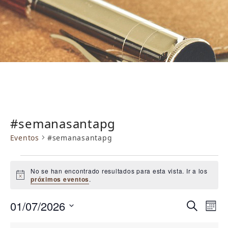
#semanasantapg
Eventos
#semanasantapg
E
No se han encontrado resultados para esta vista. Ir a los
v
Aviso
próximos eventos
.
e
N
N
01/07/2026
n
Buscar
Mes
a
a
Selecciona
t
MONDAY
TUESDAY
WEDNESDAY
THURSDAY
FRIDAY
SATURDAY
SUNDAY