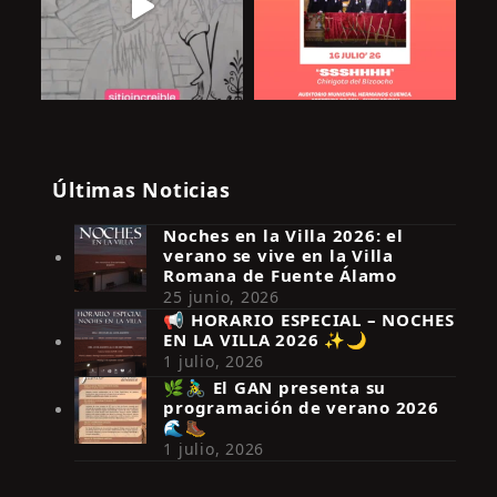
Últimas Noticias
Noches en la Villa 2026: el
verano se vive en la Villa
Romana de Fuente Álamo
25 junio, 2026
📢 HORARIO ESPECIAL – NOCHES
EN LA VILLA 2026 ✨🌙
Síguenos en Instagram
1 julio, 2026
🌿🚴‍♂️ El GAN presenta su
programación de verano 2026
🌊🥾
1 julio, 2026