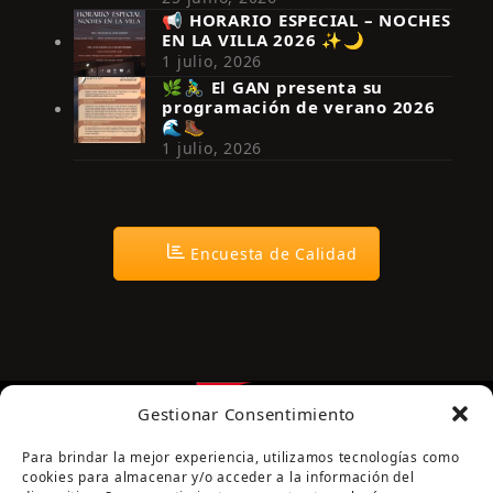
📢 HORARIO ESPECIAL – NOCHES
EN LA VILLA 2026 ✨🌙
Síguenos en Instagram
1 julio, 2026
🌿🚴‍♂️ El GAN presenta su
programación de verano 2026
🌊🥾
1 julio, 2026
Encuesta de Calidad
Gestionar Consentimiento
Para brindar la mejor experiencia, utilizamos tecnologías como
cookies para almacenar y/o acceder a la información del