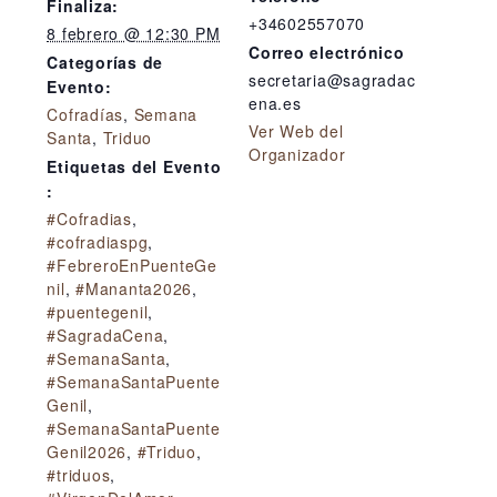
Finaliza:
+34602557070
8 febrero @ 12:30 PM
Correo electrónico
Categorías de
secretaria@sagradac
Evento:
ena.es
Cofradías
,
Semana
Ver Web del
Santa
,
Triduo
Organizador
Etiquetas del Evento
:
#Cofradias
,
#cofradiaspg
,
#FebreroEnPuenteGe
nil
,
#Mananta2026
,
#puentegenil
,
#SagradaCena
,
#SemanaSanta
,
#SemanaSantaPuente
Genil
,
#SemanaSantaPuente
Genil2026
,
#Triduo
,
#triduos
,