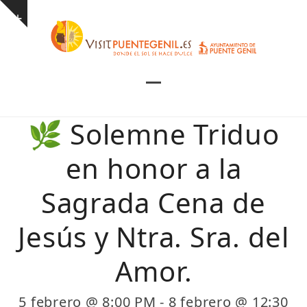
Skip
Show
to
notice
content
Open
Close
mobile
mobile
🌿 Solemne Triduo
menu
menu
en honor a la
Sagrada Cena de
Jesús y Ntra. Sra. del
Amor.
5 febrero @ 8:00 PM
-
8 febrero @ 12:30