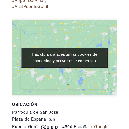
#VirgenDelAmor
,
#VisitPuenteGenil
Haz clic para aceptar las cookies de
Haz clic para aceptar las cookies de
marketing y activar este contenido
marketing y activar este contenido
UBICACIÓN
Parroquia de San José
Plaza de España, s/n
Puente Genil
,
Córdoba
14500
España
+ Google