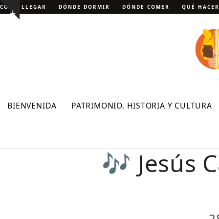
Skip
CÓMO LLEGAR
DÓNDE DORMIR
DÓNDE COMER
QUÉ HACE
Show
to
notice
content
BIENVENIDA
PATRIMONIO, HISTORIA Y CULTURA
🎶 Jesús C
2