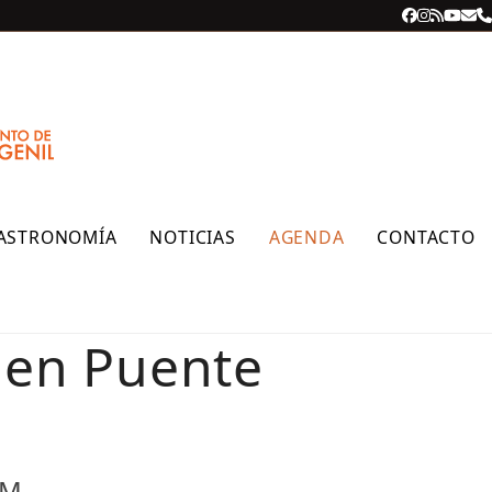
Facebook
Instagra
RSS
YouT
Cor
T
ele
ASTRONOMÍA
NOTICIAS
AGENDA
CONTACTO
o en Puente
PM