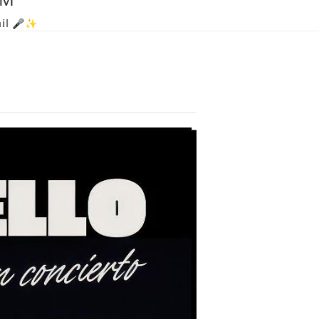
nil 🎤✨