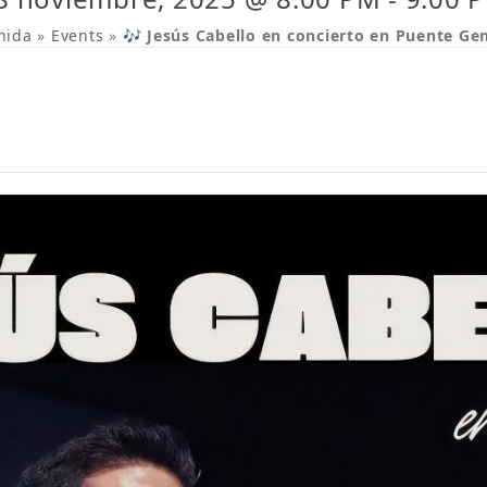
nida
»
Events
»
🎶 Jesús Cabello en concierto en Puente Ge