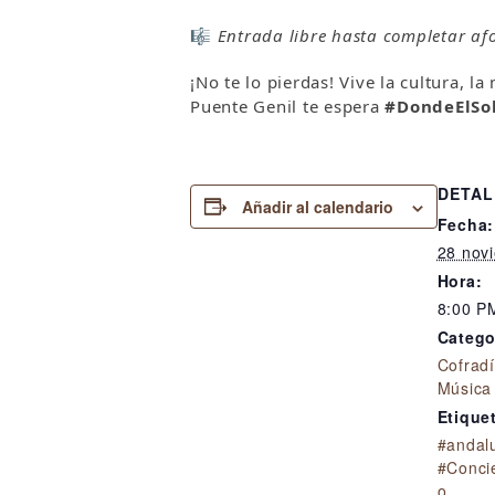
🎼
Entrada libre hasta completar afo
¡No te lo pierdas! Vive la cultura, l
Puente Genil te espera
#DondeElSo
DETAL
Añadir al calendario
Fecha:
28 nov
Hora:
8:00 P
Catego
Cofrad
Música
Etique
#andal
#Conci
o
,