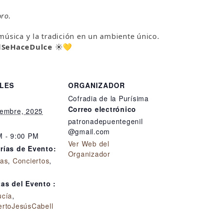
ro.
a música y la tradición en un ambiente único.
lSeHaceDulce
☀️💛
LES
ORGANIZADOR
Cofradia de la Purísima
Correo electrónico
iembre, 2025
patronadepuentegenil
@gmail.com
M - 9:00 PM
Ver Web del
rías de Evento:
Organizador
ías
,
Conciertos
,
tas del Evento :
ucía
,
ertoJesúsCabell