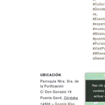
#Cultu
#Donde
ce
,
#Event
#exper
#music
#Músic
#puent
#Purís
#VisitP
#Wher
sSweet
UBICACIÓN
Parroquia Ntra. Sra. de
Haz clic 
Haz clic 
la Purificación
cookies
cookies
C/ Don Gonzalo 18
activar
activar
Puente Genil
,
Córdoba
14500
+ Google Map