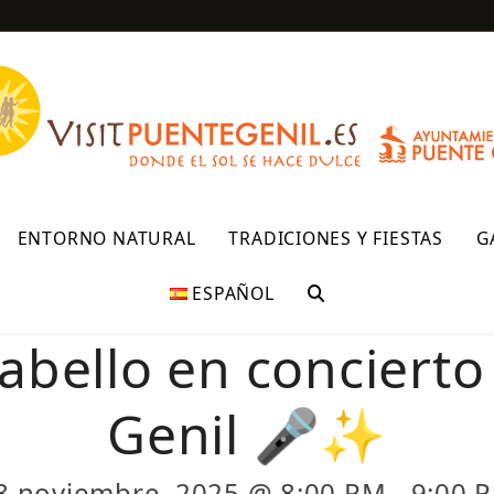
R
ENTORNO NATURAL
TRADICIONES Y FIESTAS
G
ESPAÑOL
abello en conciert
Genil 🎤✨
8 noviembre, 2025 @ 8:00 PM
-
9:00 