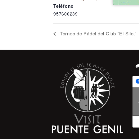
Teléfono
957600239
Torneo de Pádel del Club “El Silo.”