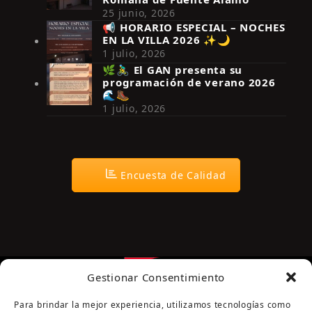
25 junio, 2026
📢 HORARIO ESPECIAL – NOCHES
EN LA VILLA 2026 ✨🌙
Síguenos en Instagram
1 julio, 2026
🌿🚴‍♂️ El GAN presenta su
programación de verano 2026
🌊🥾
1 julio, 2026
Encuesta de Calidad
Gestionar Consentimiento
Para brindar la mejor experiencia, utilizamos tecnologías como