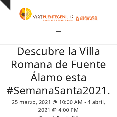
Skip
Show
to
notice
content
Open
Close
mobile
mobile
Descubre la Villa
menu
menu
Romana de Fuente
Álamo esta
#SemanaSanta2021.
25 marzo, 2021 @ 10:00 AM
-
4 abril,
2021 @ 4:00 PM