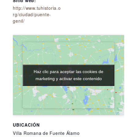
Sitio web:
http://www.tuhistoria.o
rg/ciudad/puente-
genil/
Haz clic para aceptar las cookies de
Haz clic para aceptar las cookies de
marketing y activar este contenido
marketing y activar este contenido
UBICACIÓN
Villa Romana de Fuente Álamo