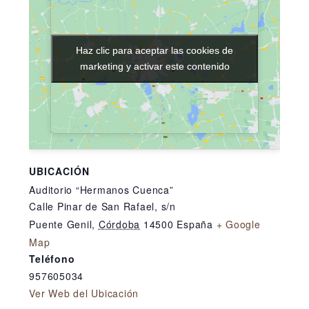
Haz clic para aceptar las cookies de
Haz clic para aceptar las cookies de
marketing y activar este contenido
marketing y activar este contenido
UBICACIÓN
Auditorio “Hermanos Cuenca”
Calle Pinar de San Rafael, s/n
Puente Genil
,
Córdoba
14500
España
+ Google
Map
Teléfono
957605034
Ver Web del Ubicación