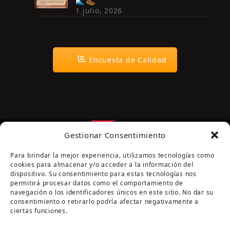
🌊🥾
1 julio, 2026
Encuesta de Calidad
Gestionar Consentimiento
Para brindar la mejor experiencia, utilizamos tecnologías como
cookies para almacenar y/o acceder a la información del
dispositivo. Su consentimiento para estas tecnologías nos
permitirá procesar datos como el comportamiento de
navegación o los identificadores únicos en este sitio. No dar su
Página cofinanciada por la Diputación de Córdoba
consentimiento o retirarlo podría afectar negativamente a
ciertas funciones.