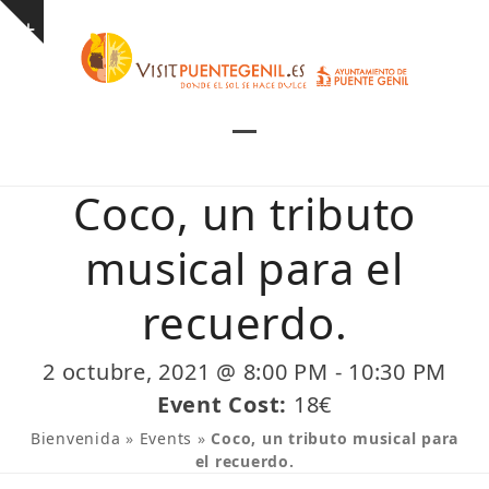
Skip
Show
to
notice
content
Open
Close
mobile
mobile
Coco, un tributo
menu
menu
musical para el
recuerdo.
2 octubre, 2021 @ 8:00 PM
-
10:30 PM
Event Cost:
18€
Bienvenida
»
Events
»
Coco, un tributo musical para
el recuerdo.