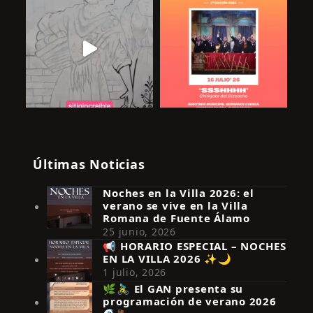
Últimas Noticias
Noches en la Villa 2026: el
verano se vive en la Villa
Romana de Fuente Álamo
25 junio, 2026
📢 HORARIO ESPECIAL – NOCHES
EN LA VILLA 2026 ✨🌙
Síguenos en Instagram
1 julio, 2026
🌿🚴‍♂️ El GAN presenta su
programación de verano 2026