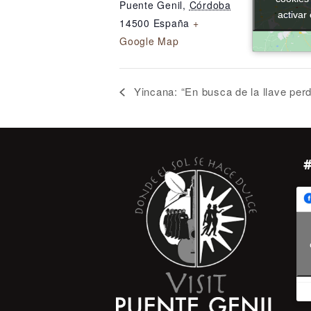
Puente Genil
,
Córdoba
activar
activar
14500
España
+
Google Map
Yincana: “En busca de la llave per