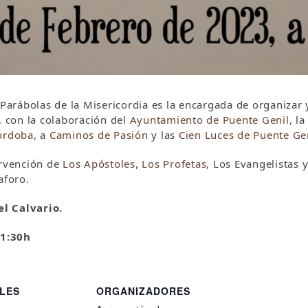
 Parábolas de la Misericordia es la encargada de org
anizar 
 con la colaboración del
Ayuntamiento de Puente Genil,
l
órdoba,
a
Caminos de Pasión
y las
Cien Luces de Puente Ge
ervención de
Los Apóstoles
,
Los Profetas
, Los Evangelistas y
aforo.
el Calvario.
1:30h
LES
ORGANIZADORES