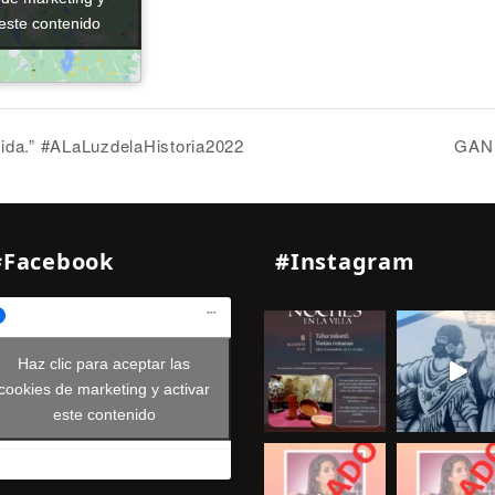
 este contenido
 este contenido
dida.” #ALaLuzdelaHistoria2022
GAN 
#Facebook
#Instagram
Haz clic para aceptar las
cookies de marketing y activar
este contenido