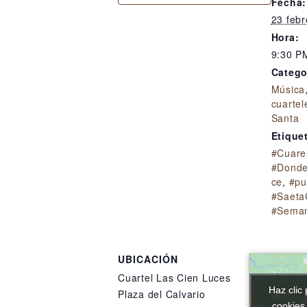
Fecha:
23 febr
Hora:
9:30 P
Catego
Música
cuartel
Santa
Etique
#Cuar
#Donde
ce
,
#pu
#Saeta
#Sema
UBICACIÓN
Cuartel Las Cien Luces
Haz clic 
Haz clic 
Plaza del Calvario
cookies
cookies