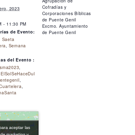
Agrupación de
Cofradías y
ero, 2023
Corporaciones Bíblicas
de Puente Genil
M - 11:30 PM
Excmo. Ayuntamiento
rías de Evento:
de Puente Genil
,
Saeta
era
,
Semana
tas del Evento :
esma2023
,
ElSolSeHaceDul
entegenil
,
Cuartelera
,
naSanta
para aceptar las
para aceptar las
 de marketing y
 de marketing y