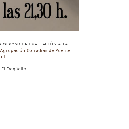
y celebrar
LA EXALTACIÓN A LA
a
Agrupación Cofradías de Puente
nil
.
 El Degüello.