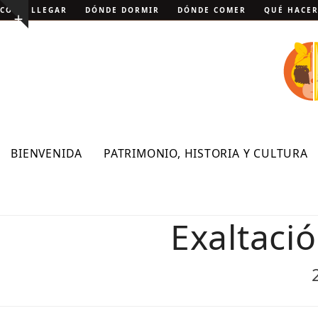
Skip
CÓMO LLEGAR
DÓNDE DORMIR
DÓNDE COMER
QUÉ HACE
Show
to
notice
content
BIENVENIDA
PATRIMONIO, HISTORIA Y CULTURA
Exaltació