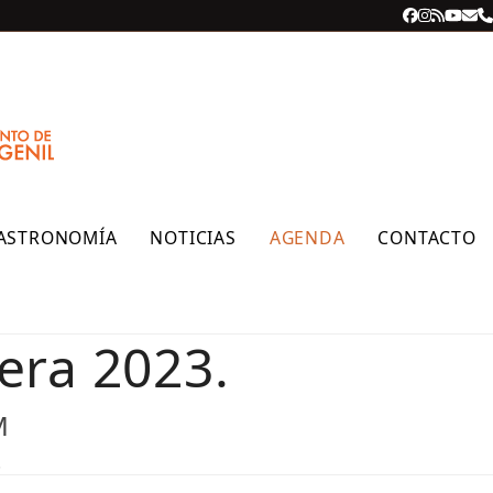
Facebook
Instagra
RSS
YouT
Cor
T
ele
ASTRONOMÍA
NOTICIAS
AGENDA
CONTACTO
lera 2023.
M
.