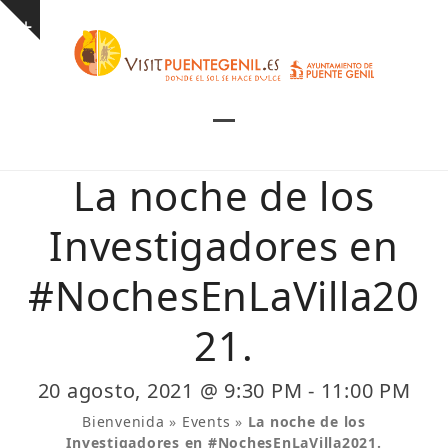
Skip
Show
to
notice
content
Open
Close
mobile
mobile
La noche de los
menu
menu
Investigadores en
#NochesEnLaVilla20
21.
20 agosto, 2021 @ 9:30 PM
-
11:00 PM
Bienvenida
»
Events
»
La noche de los
Investigadores en #NochesEnLaVilla2021.