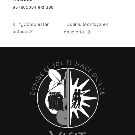
957605034 ext 380
Juanlu Montoya en
“¿Cómo están
ustedes?”
concierto