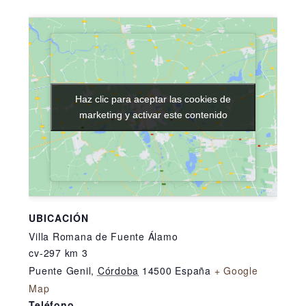
Haz clic para aceptar las cookies de
Haz clic para aceptar las cookies de
marketing y activar este contenido
marketing y activar este contenido
UBICACIÓN
Villa Romana de Fuente Álamo
cv-297 km 3
Puente Genil
,
Córdoba
14500
España
+ Google
Map
Teléfono