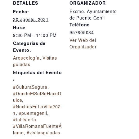
DETALLES
ORGANIZADOR
Excmo. Ayuntamiento
Fecha:
de Puente Genil
20 agosto, 2021
Teléfono
Hora:
957605034
9:30 PM - 11:00 PM
Ver Web del
Categorías de
Organizador
Evento:
Arqueología
,
Visitas
guiadas
Etiquetas del Evento
:
#CulturaSegura
,
#DondeElSolSeHaceD
ulce
,
#NochesEnLaVilla202
1
,
#puentegenil
,
#tuhistoria
,
#VillaRomanaFuenteÁ
lamo
,
#visitasguiadas