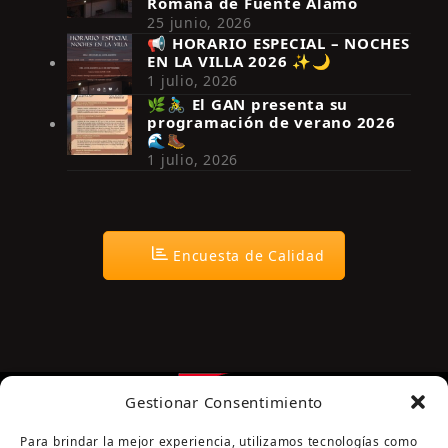
Romana de Fuente Álamo
25 junio, 2026
📢 HORARIO ESPECIAL – NOCHES
EN LA VILLA 2026 ✨🌙
Síguenos en Instagram
1 julio, 2026
🌿🚴‍♂️ El GAN presenta su
programación de verano 2026
🌊🥾
1 julio, 2026
Encuesta de Calidad
Gestionar Consentimiento
Para brindar la mejor experiencia, utilizamos tecnologías como