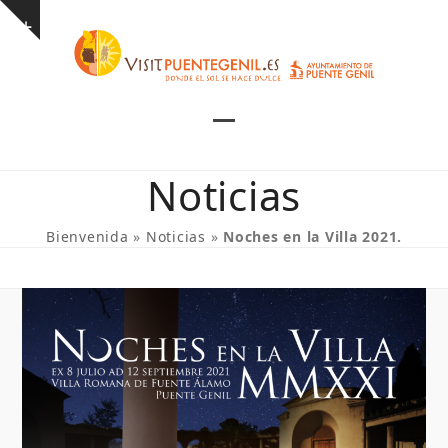
Skip
Show
to
notice
content
Open
Close
mobile
mobile
Noticias
menu
menu
Bienvenida
»
Noticias
»
Noches en la Villa 2021.