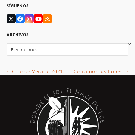
SÍGUENOS
Twitter
Facebook
Instagram
YouTube
RSS
(deprecated)
ARCHIVOS
Archivos
Cine de Verano 2021.
Cerramos los lunes.
previous
next
post:
post: