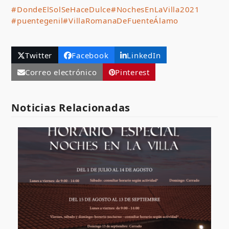
#DondeElSolSeHaceDulce
#NochesEnLaVilla2021
#puentegenil
#VillaRomanaDeFuenteÁlamo
Twitter
Facebook
LinkedIn
Correo electrónico
Pinterest
Noticias Relacionadas