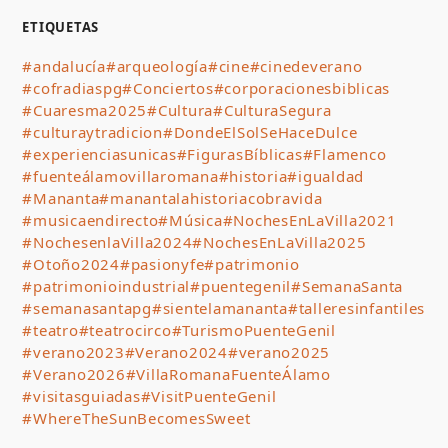
ETIQUETAS
#andalucía
#arqueología
#cine
#cinedeverano
#cofradiaspg
#Conciertos
#corporacionesbiblicas
#Cuaresma2025
#Cultura
#CulturaSegura
#culturaytradicion
#DondeElSolSeHaceDulce
#experienciasunicas
#FigurasBíblicas
#Flamenco
#fuenteálamovillaromana
#historia
#igualdad
#Mananta
#manantalahistoriacobravida
#musicaendirecto
#Música
#NochesEnLaVilla2021
#NochesenlaVilla2024
#NochesEnLaVilla2025
#Otoño2024
#pasionyfe
#patrimonio
#patrimonioindustrial
#puentegenil
#SemanaSanta
#semanasantapg
#sientelamananta
#talleresinfantiles
#teatro
#teatrocirco
#TurismoPuenteGenil
#verano2023
#Verano2024
#verano2025
#Verano2026
#VillaRomanaFuenteÁlamo
#visitasguiadas
#VisitPuenteGenil
#WhereTheSunBecomesSweet