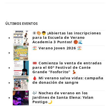
ÚLTIMOS EVENTOS
☀️🎨👦 ¡Abiertas las inscripciones
para la Escuela de Verano
Academia 3 Puntos! 🏀🌊
🏖️ Verano Joven 2026 🏖️
🎟️ Comienza la venta de entradas
para el 60º Festival de Cante
Grande “Fosforito” 💃
🩸 Mi verano salva vidas: campaña
de donación de sangre
🎶 Noches de verano en los
Jardines de Santa Elena: Yolan
Postigo🌙