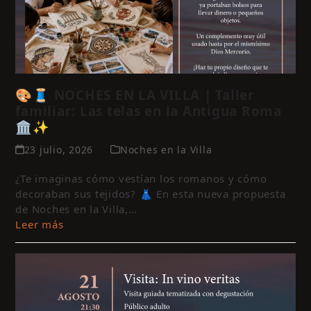
🎨🧵 NOCHES EN LA VILLA | Taller
familiar: Las telas en la Antigua Roma
🏛️✨
23 julio, 2026
Noches en la Villa
¿Te imaginas cómo vestían los romanos y cómo
decoraban sus tejidos? 👗 En esta nueva propuesta
de Noches en la Villa,…
Leer más