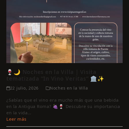
🍷🌙 Noches en la Villa | Visita
tematizada “In Vino Veritas” 🏛️✨
22 julio, 2026
Noches en la Villa
¿Sabías que el vino era mucho más que una bebida
en la Antigua Roma? 🍇🍷 Descubre su importancia
en la vida…
Leer más