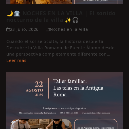
🌙🏛️ NOCHES EN LA VILLA | El sonido
nocturno de la villa ✨🎧
23 julio, 2026
Noches en la Villa
Cuando el sol se oculta, la historia despierta.
Descubre la Villa Romana de Fuente Álamo desde
una perspectiva completamente diferente con…
Leer más