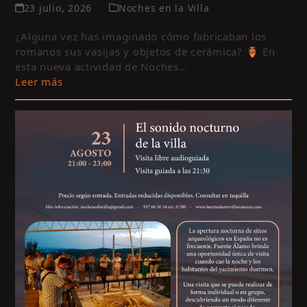
c
23 julio, 2026
Noches en la Villa
m
¿Alguna vez has imaginado cómo fabricaban los
y
romanos sus vasijas y objetos de cerámica? 🏺 En
a
esta nueva actividad de Noches…
e
Leer más
c