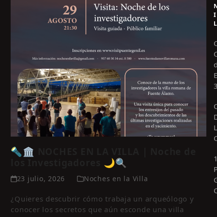
I
🔦🏛️ NOCHES EN LA VILLA | Noche de
los Investigadores 🌙🔍
23 julio, 2026
Noches en la Villa
¿Quieres descubrir cómo trabaja un arqueólogo y
conocer los secretos que aún esconde una villa