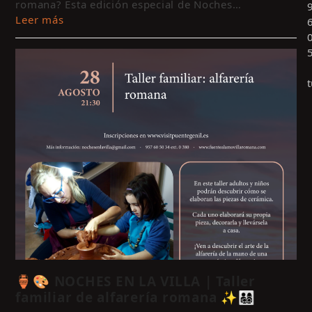
romana? Esta edición especial de Noches…
Leer más
c
p
🏺🎨 NOCHES EN LA VILLA | Taller
a
familiar de alfarería romana ✨👨‍👩‍👧‍👦
l