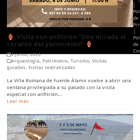
|
Pol
de
Pr
|
🏺 Visita con anfitrión “Una mirada al
Pol
corazón del yacimiento” 🏺
de
Co
4 junio, 2026
Arqueología
,
Patrimonio
,
Turismo
,
Visitas
guiadas
,
Visitas teatralizadas
La Villa Romana de Fuente Álamo vuelve a abrir una
ventana privilegiada a su pasado con la visita
especial con anfitrión…
Leer más