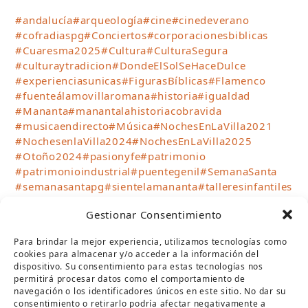
#andalucía
#arqueología
#cine
#cinedeverano
#cofradiaspg
#Conciertos
#corporacionesbiblicas
#Cuaresma2025
#Cultura
#CulturaSegura
#culturaytradicion
#DondeElSolSeHaceDulce
#experienciasunicas
#FigurasBíblicas
#Flamenco
#fuenteálamovillaromana
#historia
#igualdad
#Mananta
#manantalahistoriacobravida
#musicaendirecto
#Música
#NochesEnLaVilla2021
#NochesenlaVilla2024
#NochesEnLaVilla2025
#Otoño2024
#pasionyfe
#patrimonio
#patrimonioindustrial
#puentegenil
#SemanaSanta
#semanasantapg
#sientelamananta
#talleresinfantiles
#teatro
#teatrocirco
#TurismoPuenteGenil
Gestionar Consentimiento
#verano2023
#Verano2024
#verano2025
#Verano2026
#VillaRomanaFuenteÁlamo
Para brindar la mejor experiencia, utilizamos tecnologías como
#visitasguiadas
#VisitPuenteGenil
cookies para almacenar y/o acceder a la información del
#WhereTheSunBecomesSweet
dispositivo. Su consentimiento para estas tecnologías nos
permitirá procesar datos como el comportamiento de
navegación o los identificadores únicos en este sitio. No dar su
SÍGUENOS
consentimiento o retirarlo podría afectar negativamente a