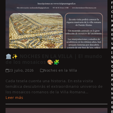
I
I
I
🏛️✨ NOCHES EN LA VILLA | El mundo
de los mosaicos 🎨🧩
23 julio, 2026
Noches en la Villa
Cada tesela cuenta una historia. En esta visita
temática descubrirás el extraordinario universo de
los mosaicos romanos de la Villa Romana…
Leer más