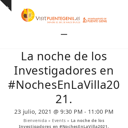
Skip
Show
to
notice
content
Open
Close
mobile
mobile
La noche de los
menu
menu
Investigadores en
#NochesEnLaVilla20
21.
23 julio, 2021 @ 9:30 PM
-
11:00 PM
Bienvenida
»
Events
»
La noche de los
Investigadores en #NochesEnLaVilla2021.