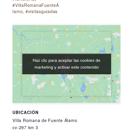
#VillaRomanaFuenteÁ
lamo
,
#visitasguiadas
Haz clic para aceptar las cookies de
Haz clic para aceptar las cookies de
marketing y activar este contenido
marketing y activar este contenido
UBICACIÓN
Villa Romana de Fuente Álamo
cv-297 km 3