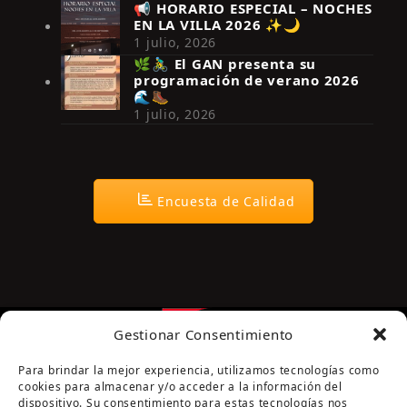
📢 HORARIO ESPECIAL – NOCHES
EN LA VILLA 2026 ✨🌙
Síguenos en Instagram
1 julio, 2026
🌿🚴‍♂️ El GAN presenta su
programación de verano 2026
🌊🥾
1 julio, 2026
Encuesta de Calidad
Gestionar Consentimiento
Para brindar la mejor experiencia, utilizamos tecnologías como
cookies para almacenar y/o acceder a la información del
dispositivo. Su consentimiento para estas tecnologías nos