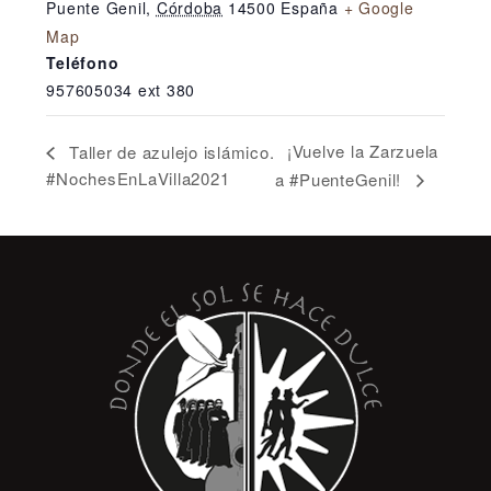
Puente Genil
,
Córdoba
14500
España
+ Google
Map
Teléfono
957605034 ext 380
¡Vuelve la Zarzuela
Taller de azulejo islámico.
#NochesEnLaVilla2021
a #PuenteGenil!