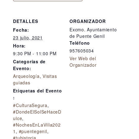
DETALLES
ORGANIZADOR
Excmo. Ayuntamiento
Fecha:
de Puente Genil
23 julio, 2021
Teléfono
Hora:
957605034
9:30 PM - 11:00 PM
Ver Web del
Categorías de
Organizador
Evento:
Arqueología
,
Visitas
guiadas
Etiquetas del Evento
:
#CulturaSegura
,
#DondeElSolSeHaceD
ulce
,
#NochesEnLaVilla202
1
,
#puentegenil
,
#tuhistoria
,