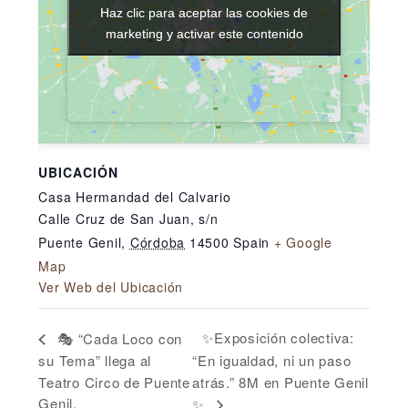
Haz clic para aceptar las cookies de
Haz clic para aceptar las cookies de
marketing y activar este contenido
marketing y activar este contenido
UBICACIÓN
Casa Hermandad del Calvario
Calle Cruz de San Juan, s/n
Puente Genil
,
Córdoba
14500
Spain
+ Google
Map
Ver Web del Ubicación
✨Exposición colectiva:
🎭 “Cada Loco con
su Tema” llega al
“En igualdad, ni un paso
Teatro Circo de Puente
atrás.” 8M en Puente Genil
Genil.
✨