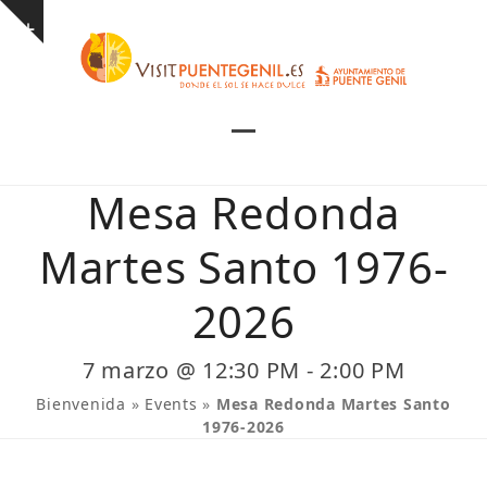
Skip
Show
to
notice
content
Open
Close
mobile
mobile
Mesa Redonda
menu
menu
Martes Santo 1976-
2026
7 marzo @ 12:30 PM
-
2:00 PM
Bienvenida
»
Events
»
Mesa Redonda Martes Santo
1976-2026