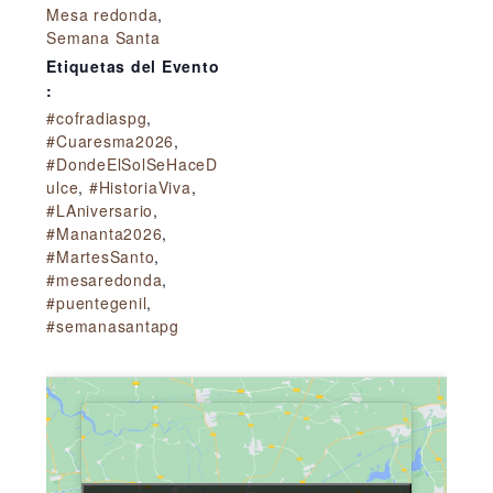
Mesa redonda
,
Semana Santa
Etiquetas del Evento
:
#cofradiaspg
,
#Cuaresma2026
,
#DondeElSolSeHaceD
ulce
,
#HistoriaViva
,
#LAniversario
,
#Mananta2026
,
#MartesSanto
,
#mesaredonda
,
#puentegenil
,
#semanasantapg