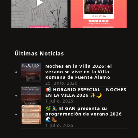
Últimas Noticias
Noches en la Villa 2026: el
verano se vive en la Villa
Romana de Fuente Álamo
25 junio, 2026
📢 HORARIO ESPECIAL – NOCHES
EN LA VILLA 2026 ✨🌙
Síguenos en Instagram
1 julio, 2026
🌿🚴‍♂️ El GAN presenta su
programación de verano 2026
🌊🥾
1 julio, 2026