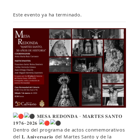
Este evento ya ha terminado.
𝐌𝐄𝐒𝐀 𝐑𝐄𝐃𝐎𝐍𝐃𝐀 · 𝐌𝐀𝐑𝐓𝐄𝐒 𝐒𝐀𝐍𝐓𝐎
𝟏𝟗𝟕𝟔–𝟐𝟎𝟐𝟔
Dentro del programa de actos conmemorativos
del 𝐋 𝐀𝐧𝐢𝐯𝐞𝐫𝐬𝐚𝐫𝐢𝐨 del Martes Santo y de la