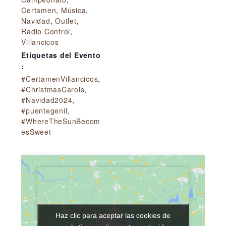
Certamen
,
Música
,
Navidad
,
Outlet
,
Radio Control
,
Villancicos
Etiquetas del Evento
:
#CertamenVillancicos
,
#ChristmasCarols
,
#Navidad2024
,
#puentegenil
,
#WhereTheSunBecom
esSweet
Haz clic para aceptar las cookies de
Haz clic para aceptar las cookies de