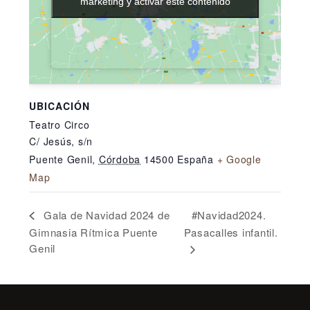
marketing y activar este contenido
marketing y activar este contenido
UBICACIÓN
Teatro Circo
C/ Jesús, s/n
Puente Genil
,
Córdoba
14500
España
+ Google
Map
#Navidad2024.
Gala de Navidad 2024 de
Gimnasia Rítmica Puente
Pasacalles infantil.
Genil