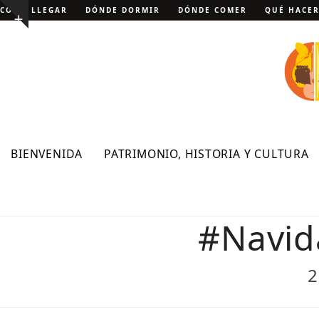
Skip
CÓMO LLEGAR
DÓNDE DORMIR
DÓNDE COMER
QUÉ HACE
Show
to
notice
content
BIENVENIDA
PATRIMONIO, HISTORIA Y CULTURA
#Navida
2