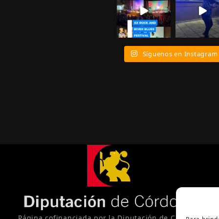
Síguenos en Instagram
Página cofinanciada por la Diputación de Córdoba