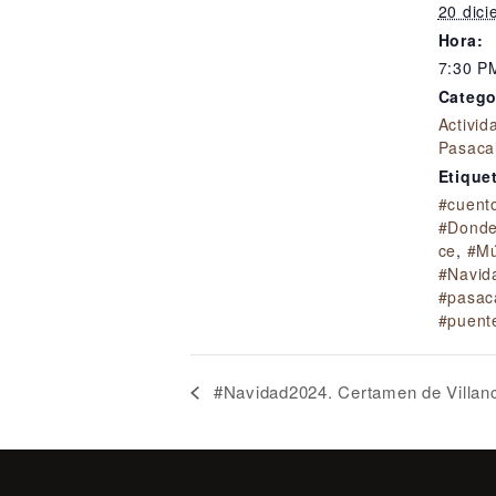
20 dic
Hora:
7:30 P
Catego
Activid
Pasaca
Etique
#cuent
#Donde
ce
,
#Mú
#Navid
#pasaca
#puent
#Navidad2024. Certamen de Villanc