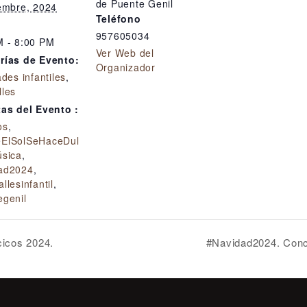
de Puente Genil
iembre, 2024
Teléfono
957605034
M - 8:00 PM
Ver Web del
rías de Evento:
Organizador
ades infantiles
,
lles
tas del Evento :
os
,
ElSolSeHaceDul
sica
,
ad2024
,
llesinfantil
,
egenil
icos 2024.
#Navidad2024. Conci