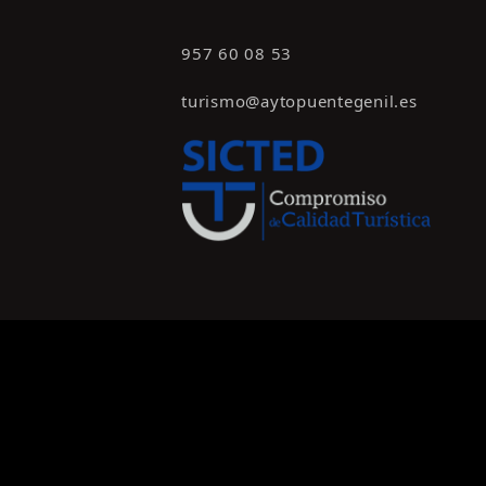
957 60 08 53
turismo@aytopuentegenil.es