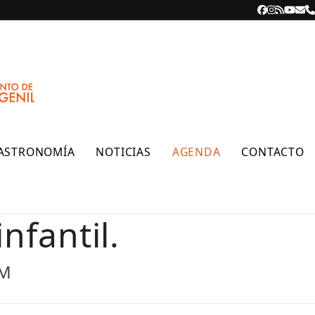
Facebook
Instagra
RSS
YouT
Cor
T
ele
ASTRONOMÍA
NOTICIAS
AGENDA
CONTACTO
nfantil.
PM