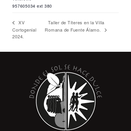
957605034 ext 380
Taller de Títeres en la Villa
XV
Cortogenial
Romana de Fuente Álamo.
2024.