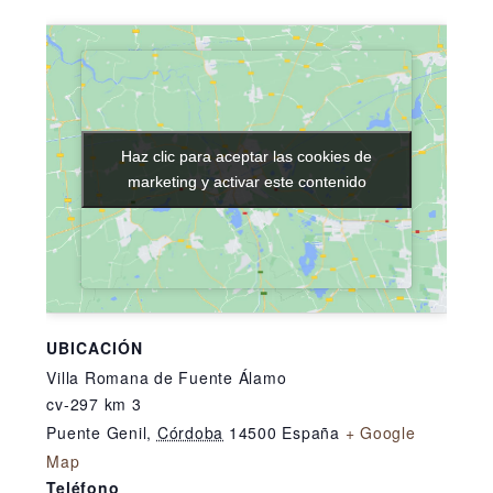
Haz clic para aceptar las cookies de
Haz clic para aceptar las cookies de
marketing y activar este contenido
marketing y activar este contenido
UBICACIÓN
Villa Romana de Fuente Álamo
cv-297 km 3
Puente Genil
,
Córdoba
14500
España
+ Google
Map
Teléfono