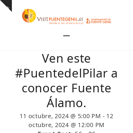
Skip
Show
to
notice
content
Open
Close
mobile
mobile
Ven este
menu
menu
#PuentedelPilar a
conocer Fuente
Álamo.
11 octubre, 2024 @ 5:00 PM
-
12
octubre, 2024 @ 12:00 PM