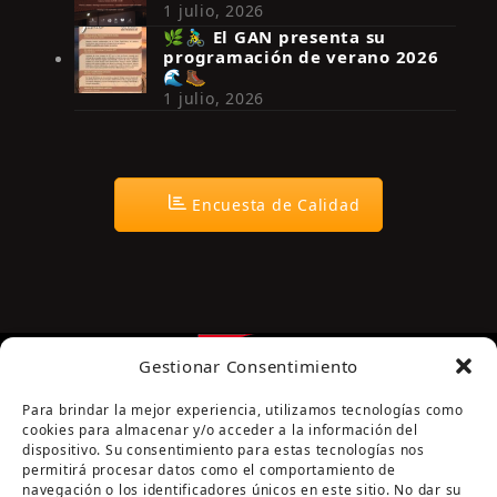
Síguenos en Instagram
1 julio, 2026
🌿🚴‍♂️ El GAN presenta su
programación de verano 2026
🌊🥾
1 julio, 2026
Encuesta de Calidad
Gestionar Consentimiento
Para brindar la mejor experiencia, utilizamos tecnologías como
cookies para almacenar y/o acceder a la información del
dispositivo. Su consentimiento para estas tecnologías nos
permitirá procesar datos como el comportamiento de
navegación o los identificadores únicos en este sitio. No dar su