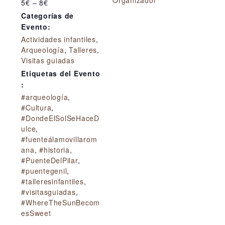
Organizador
5€ – 8€
Categorías de
Evento:
Actividades infantiles
,
Arqueología
,
Talleres
,
Visitas guiadas
Etiquetas del Evento
:
#arqueología
,
#Cultura
,
#DondeElSolSeHaceD
ulce
,
#fuenteálamovillarom
ana
,
#historia
,
#PuenteDelPilar
,
#puentegenil
,
#talleresinfantiles
,
#visitasguiadas
,
#WhereTheSunBecom
esSweet