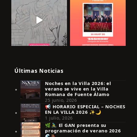
Últimas Noticias
Noches en la Villa 2026: el
verano se vive en la Villa
Romana de Fuente Álamo
25 junio, 2026
📢 HORARIO ESPECIAL – NOCHES
EN LA VILLA 2026 ✨🌙
Síguenos en Instagram
1 julio, 2026
🌿🚴‍♂️ El GAN presenta su
programación de verano 2026
🌊🥾