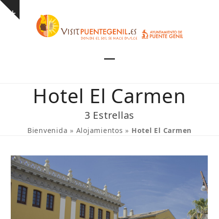
Skip
Show
to
notice
content
Open
Close
mobile
mobile
Hotel El Carmen
menu
menu
3 Estrellas
Bienvenida
»
Alojamientos
»
Hotel El Carmen