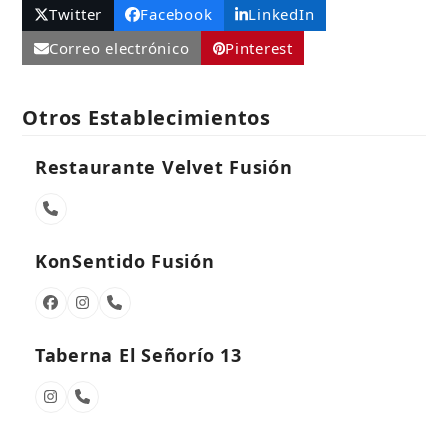
Twitter
Facebook
LinkedIn
Correo electrónico
Pinterest
Otros Establecimientos
Restaurante Velvet Fusión
Número
telefónico
KonSentido Fusión
Facebook
Instagram
Número
telefónico
Taberna El Señorío 13
Instagram
Número
telefónico