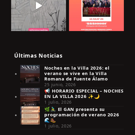
Últimas Noticias
Noches en la Villa 2026: el
verano se vive en la Villa
Romana de Fuente Álamo
25 junio, 2026
📢 HORARIO ESPECIAL – NOCHES
EN LA VILLA 2026 ✨🌙
Síguenos en Instagram
1 julio, 2026
🌿🚴‍♂️ El GAN presenta su
programación de verano 2026
🌊🥾
1 julio, 2026