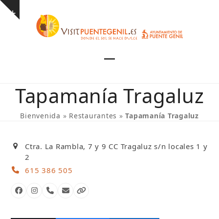
Skip
Show
to
notice
content
Open
Close
mobile
mobile
Tapamanía Tragaluz
menu
menu
Bienvenida
»
Restaurantes
»
Tapamanía Tragaluz
Ctra. La Rambla, 7 y 9 CC Tragaluz s/n locales 1 y
2
615 386 505
Facebook
Instagram
Número
Correo
Página
telefónico
electrónico
web