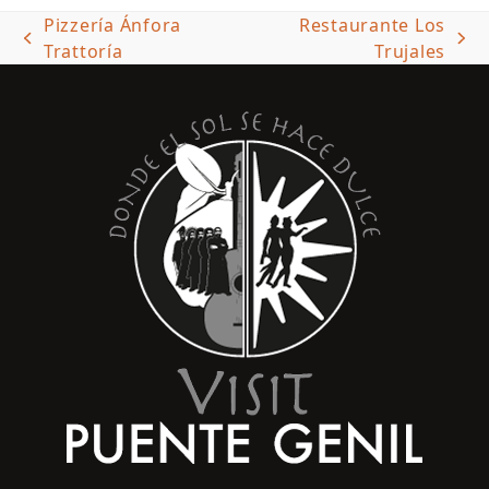
Pizzería Ánfora
Restaurante Los
previous
next
Trattoría
Trujales
post:
post: