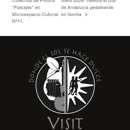
Colectiva de Pintura
Genil 2026: celebra el Día
“Paisajes” en
de Andalucía pedaleando
Microespacio Cultural
en familia
Nº11.