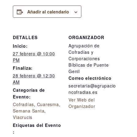
Añadir al calendario
DETALLES
ORGANIZADOR
Agrupación de
Inicio:
Cofradías y
27 febrero @ 10:00
Corporaciones
PM
Bíblicas de Puente
Finaliza:
Genil
28 febrero @ 12:30
Correo electrónico
AM
secretaria@agrupacio
Categorías de
ncofradias.es
Evento:
Ver Web del
Cofradías
,
Cuaresma
,
Organizador
Semana Santa
,
Viacrucis
Etiquetas del Evento
: