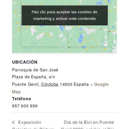
Haz clic para aceptar las cookies de
Haz clic para aceptar las cookies de
marketing y activar este contenido
marketing y activar este contenido
UBICACIÓN
Parroquia de San José
Plaza de España, s/n
Puente Genil
,
Córdoba
14500
España
+ Google
Map
Teléfono
957 600 999
Día de la Bici en Puente
Exposición