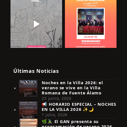
Últimas Noticias
Noches en la Villa 2026: el
verano se vive en la Villa
Romana de Fuente Álamo
25 junio, 2026
📢 HORARIO ESPECIAL – NOCHES
EN LA VILLA 2026 ✨🌙
Síguenos en Instagram
1 julio, 2026
🌿🚴‍♂️ El GAN presenta su
programación de verano 2026