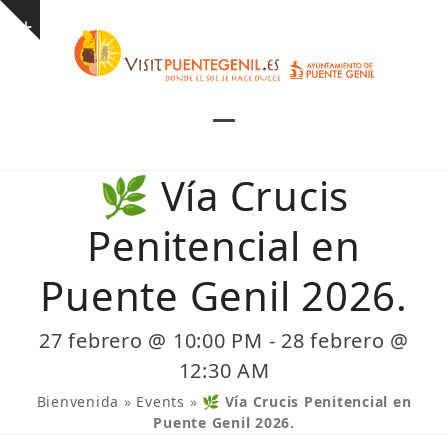
Skip
Show
to
notice
content
Open
Close
mobile
mobile
🌿 Vía Crucis
menu
menu
Penitencial en
Puente Genil 2026.
27 febrero @ 10:00 PM
-
28 febrero @
12:30 AM
Bienvenida
»
Events
»
🌿 Vía Crucis Penitencial en
Puente Genil 2026.