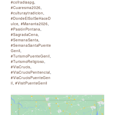
#cofradiaspg
,
#Cuaresma2026
,
#culturaytradicion
,
#DondeElSolSeHaceD
ulce
,
#Mananta2026
,
#PasiónPontana
,
#SagradaCena
,
#SemanaSanta
,
#SemanaSantaPuente
Genil
,
#TurismoPuenteGenil
,
#TurismoReligioso
,
#ViaCrucis
,
#ViaCrucisPenitencial
,
#ViaCrucisPuenteGen
il
,
#VisitPuenteGenil